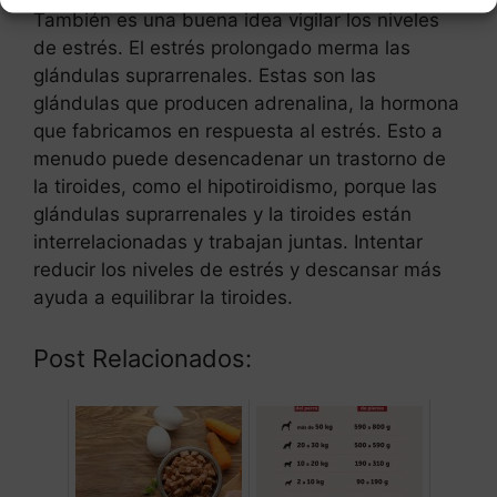
También es una buena idea vigilar los niveles
de estrés. El estrés prolongado merma las
glándulas suprarrenales. Estas son las
glándulas que producen adrenalina, la hormona
que fabricamos en respuesta al estrés. Esto a
menudo puede desencadenar un trastorno de
la tiroides, como el hipotiroidismo, porque las
glándulas suprarrenales y la tiroides están
interrelacionadas y trabajan juntas. Intentar
reducir los niveles de estrés y descansar más
ayuda a equilibrar la tiroides.
Post Relacionados: