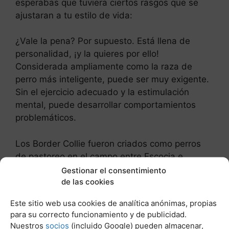
esperabas que tuviera ciertos rasgos que se
ajustaran a tu estilo de vida:
¿Vale la pena? Por supuesto. Está llena de
personalidad, ¡y la quieres por ello!
Considerada ampliamente como la raza de
perro más inteligente, puede ser muy exigente.
Sin el ejercicio adecuado y la estimulación
mental, puede desarrollar comportamientos
problemáticos.
Los Border Collie fueron criados como perros
de pastoreo en el campo entre Escocia e
Inglaterra. Son conocidos por su inteligencia y
Gestionar el consentimiento
de las cookies
por la intensa mirada que emplean en los
rebaños de ovejas. Son perros
Este sitio web usa cookies de analítica anónimas, propias
extremadamente activos que se desenvuelven
para su correcto funcionamiento y de publicidad.
mejor cuando tienen un trabajo. Sus
Nuestros
socios
(incluido Google) pueden almacenar,