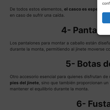
conf
De todos estos elementos,
el casco es especialm
en caso de sufrir una caída.
4- Pantalo
Los pantalones para montar a caballo están dise
durante la monta, permitiendo al jinete moverse co
5- Botas d
Otro accesorio esencial para quienes disfrutan de
pies del jinete
, sino que también proporcionan un 
mantener el equilibrio durante la monta.
6- Fust