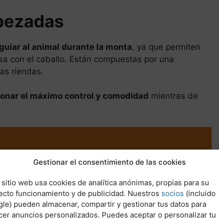
bezadas
guiar al animal durante la monta
, ya que permiten
sa con el caballo. Están compuestas por una
as riendas.
ionar el máximo control y comodidad
mientras de
Gestionar el consentimiento de las cookies
de protección
 sitio web usa cookies de analítica anónimas, propias para su
ecto funcionamiento y de publicidad. Nuestros
socios
(incluido
rantizar la seguridad del jinete
. Este equipo está
le) pueden almacenar, compartir y gestionar tus datos para
alecos, protectores de articulaciones y guantes.
cer anuncios personalizados. Puedes aceptar o personalizar tu