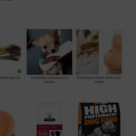
erdo perros
Cuidados chihuahua 2
Es bueno comer arroz con
meses
leche