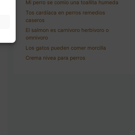
Mi perro se comio una toallita humeda
Tos cardíaca en perros remedios
caseros
El salmon es carnivoro herbivoro o
omnivoro
Los gatos pueden comer morcilla
Crema nivea para perros