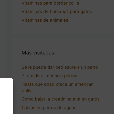
Vitaminas para border collie
Vitaminas de humanos para gatos
Vitaminas de animales
Más visitadas
Se le puede dar pediasure a un perro
Piramide alimenticia perros
Hasta que edad crece un american
bully
Como bajar la creatinina alta en gatos
Calvas en perros de aguas