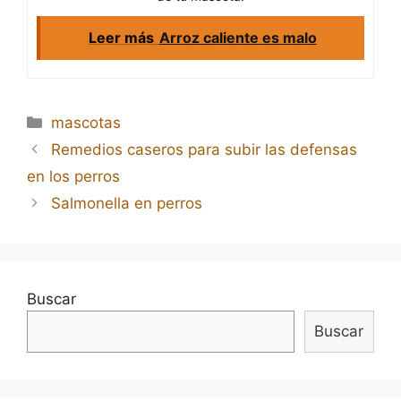
Leer más
Arroz caliente es malo
Categorías
mascotas
Navegación
Remedios caseros para subir las defensas
de
en los perros
entradas
Salmonella en perros
Buscar
Buscar