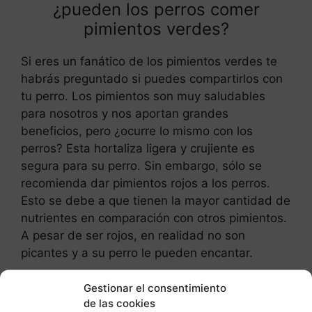
¿pueden los perros comer
pimientos verdes?
Si eres un fanático de los pimientos verdes te
habrás preguntado si puedes compartirlos con
tu perro. Los pimientos son muy saludables
para nosotros y nos aportan grandes
beneficios, pero ¿ocurre lo mismo con los
perros? Esta hortaliza ligera y crujiente es
segura para su perro. Sin embargo, sólo se
recomienda dar pimientos rojos a los perros.
Esto se debe a que tienen la mayor cantidad de
nutrientes en comparación con otros pimientos.
A pesar de ser rojos, en realidad no son
picantes y a su perro le pueden encantar.
Los pimientos rojos son sorprendentemente
Gestionar el consentimiento
de las cookies
muy saludables para los perros. Están llenos de