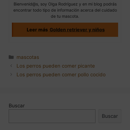
Bienvenid@s, soy Olga Rodríguez y en mi blog podrás
encontrar todo tipo de información acerca del cuidado
de tu mascota.
Leer más
Golden retriever y niños
Categorías
mascotas
Navegación
Los perros pueden comer picante
de
Los perros pueden comer pollo cocido
entradas
Buscar
Buscar