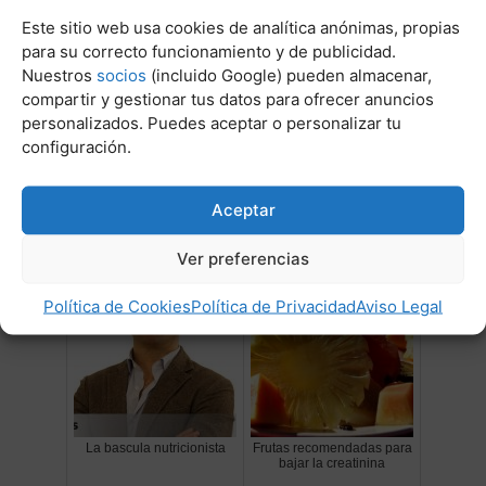
Este sitio web usa cookies de analítica anónimas, propias
para su correcto funcionamiento y de publicidad.
Nuestros
socios
(incluido Google) pueden almacenar,
compartir y gestionar tus datos para ofrecer anuncios
personalizados. Puedes aceptar o personalizar tu
configuración.
Mi perro tiene insuficiencia
Es buena la cebolla para
cardiaca y no quiere comer
los perros
Aceptar
Ver preferencias
Política de Cookies
Política de Privacidad
Aviso Legal
La bascula nutricionista
Frutas recomendadas para
bajar la creatinina