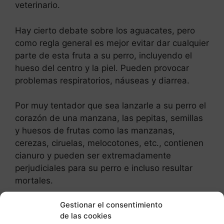
veterinario.
Hay cierto debate sobre los aguacates, pero
como regla general es mejor evitar dar cualquier
parte de esta fruta a su perro, incluyendo el
hueso del centro y la piel. Pueden provocar
problemas respiratorios, náuseas y diarrea.
Por muy tentador que sea lanzarle a su perro el
corazón de una manzana, las pepitas, semillas
y huesos de frutas como las manzanas,
cerezas, ciruelas, melocotones, etc., contienen
cianuro y pueden ser extremadamente
perjudiciales para su perro e incluso resultar
mortales.
Gestionar el consentimiento
Post Relacionados:
de las cookies