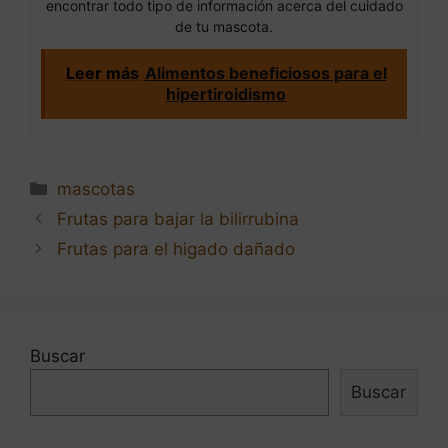
encontrar todo tipo de información acerca del cuidado
de tu mascota.
Leer más
Alimentos beneficiosos para el
hipertiroidismo
Categorías
mascotas
Navegación
Frutas para bajar la bilirrubina
de
Frutas para el higado dañado
entradas
Buscar
Buscar