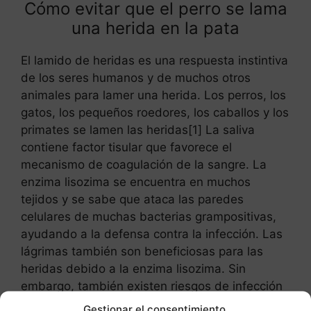
Cómo evitar que el perro se lama
una herida en la pata
El lamido de heridas es una respuesta instintiva
de los seres humanos y de muchos otros
animales para lamer una herida. Los perros, los
gatos, los pequeños roedores, los caballos y los
primates se lamen las heridas[1] La saliva
contiene factor tisular que favorece el
mecanismo de coagulación de la sangre. La
enzima lisozima se encuentra en muchos
tejidos y se sabe que ataca las paredes
celulares de muchas bacterias grampositivas,
ayudando a la defensa contra la infección. Las
lágrimas también son beneficiosas para las
heridas debido a la enzima lisozima. Sin
embargo, también existen riesgos de infección
debido a las bacterias de la boca.
Gestionar el consentimiento