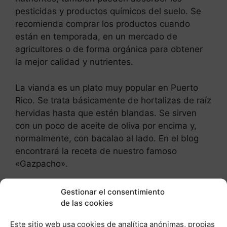
pesticidas y productos químicos del suelo. Se
recomienda comprar los productos cuando
están en temporada, en un mercado de
agricultores o de forma orgánica para obtener
la mejor calidad y nutrientes.
La vianda es un plato muy popular en Puerto
Rico. Se trata básicamente de hortalizas de raíz
hervidas hasta que estén blandas. Se sirven
con un poco de aceite de oliva por encima y,
normalmente, con bacalao al lado. En el blog
encontrará la receta de nuestro famoso
«Gazpacho».
Post Relacionados:
Gestionar el consentimiento
de las cookies
Este sitio web usa cookies de analítica anónimas, propias