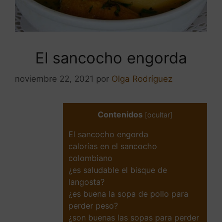
El sancocho engorda
noviembre 22, 2021
por
Olga Rodríguez
Contenidos
[
ocultar
]
El sancocho engorda
calorías en el sancocho
colombiano
¿es saludable el bisque de
langosta?
¿es buena la sopa de pollo para
perder peso?
¿son buenas las sopas para perder