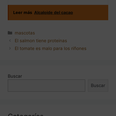
Leer más
Alcaloide del cacao
Categorías
mascotas
Navegación
El salmon tiene proteinas
de
El tomate es malo para los riñones
entradas
Buscar
Buscar