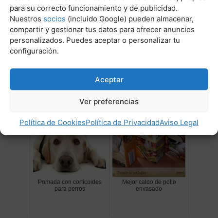
para su correcto funcionamiento y de publicidad.
Nuestros
socios
(incluido Google) pueden almacenar,
compartir y gestionar tus datos para ofrecer anuncios
personalizados. Puedes aceptar o personalizar tu
configuración.
Por que le salen ronchas a
Alimentos no pueden
mi perro
comer perros
Aceptar
Ver preferencias
Política de Cookies
Política de Privacidad
Aviso Legal
Pomada con corticoides
Mejor caldo de pollo
para perros
envasado