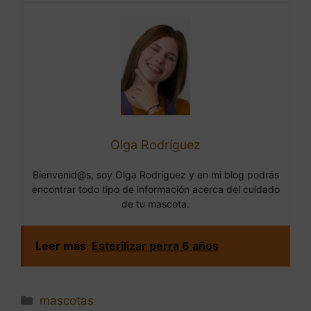
Olga Rodríguez
Bienvenid@s, soy Olga Rodríguez y en mi blog podrás
encontrar todo tipo de información acerca del cuidado
de tu mascota.
Leer más
Esterilizar perra 6 años
Categorías
mascotas