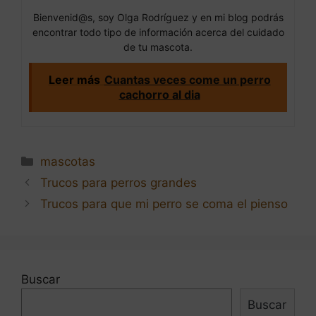
Bienvenid@s, soy Olga Rodríguez y en mi blog podrás
encontrar todo tipo de información acerca del cuidado
de tu mascota.
Leer más
Cuantas veces come un perro
cachorro al dia
Categorías
mascotas
Navegación
Trucos para perros grandes
de
Trucos para que mi perro se coma el pienso
entradas
Buscar
Buscar