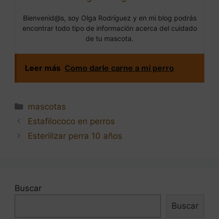
Bienvenid@s, soy Olga Rodríguez y en mi blog podrás
encontrar todo tipo de información acerca del cuidado
de tu mascota.
Leer más
Como darle carne a mi perro
Categorías
mascotas
Navegación
Estafilococo en perros
de
Esterilizar perra 10 años
entradas
Buscar
Buscar