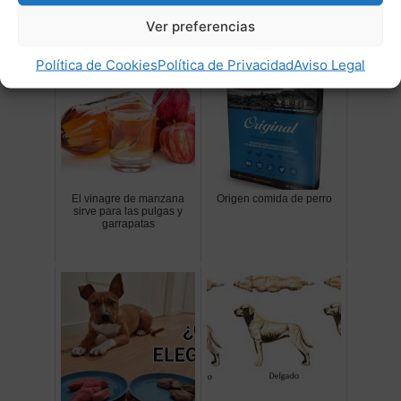
Post Relacionados:
Ver preferencias
Política de Cookies
Política de Privacidad
Aviso Legal
El vinagre de manzana
Origen comida de perro
sirve para las pulgas y
garrapatas