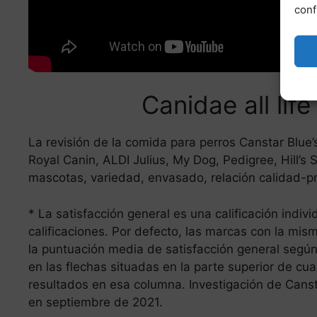
conf
Canidae all lif
La revisión de la comida para perros Canstar Blu
Royal Canin, ALDI Julius, My Dog, Pedigree, Hill’s
mascotas, variedad, envasado, relación calidad-pre
* La satisfacción general es una calificación indiv
calificaciones. Por defecto, las marcas con la mi
la puntuación media de satisfacción general según
en las flechas situadas en la parte superior de cu
resultados en esa columna. Investigación de Canst
en septiembre de 2021.