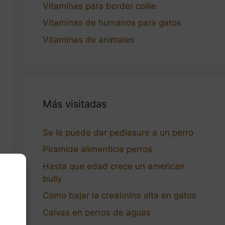
Vitaminas para border collie
Vitaminas de humanos para gatos
Vitaminas de animales
Más visitadas
Se le puede dar pediasure a un perro
Piramide alimenticia perros
Hasta que edad crece un american
bully
Como bajar la creatinina alta en gatos
Calvas en perros de aguas