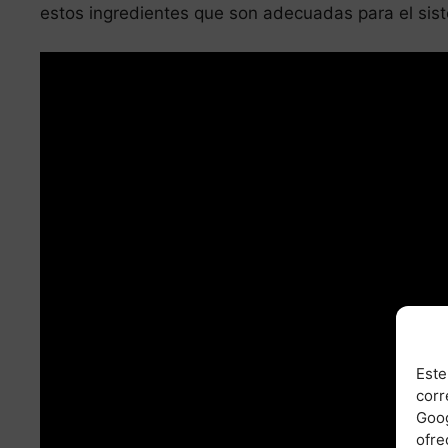
estos ingredientes que son adecuadas para el sist
Leer más
Dieta de los 13 dias de angelica maria
Este
corr
Goog
ofre