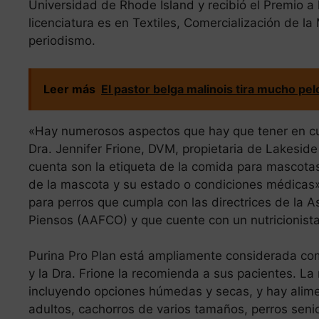
Universidad de Rhode Island y recibió el Premio a
licenciatura es en Textiles, Comercialización de l
periodismo.
Leer más
El pastor belga malinois tira mucho pel
«Hay numerosos aspectos que hay que tener en cuen
Dra. Jennifer Frione, DVM, propietaria de Lakeside
cuenta son la etiqueta de la comida para mascotas,
de la mascota y su estado o condiciones médica
para perros que cumpla con las directrices de la 
Piensos (AAFCO) y que cuente con un nutricionista v
Purina Pro Plan está ampliamente considerada co
y la Dra. Frione la recomienda a sus pacientes. L
incluyendo opciones húmedas y secas, y hay alim
adultos, cachorros de varios tamaños, perros seni