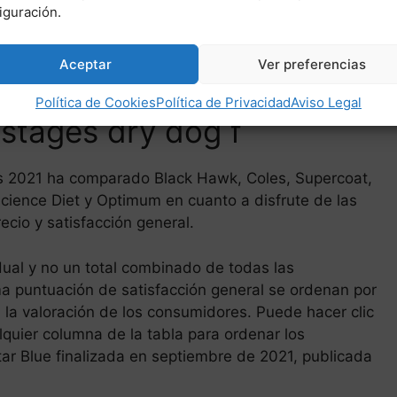
iguración.
Aceptar
Ver preferencias
Política de Cookies
Política de Privacidad
Aviso Legal
e stages dry dog f
e’s 2021 ha comparado Black Hawk, Coles, Supercoat,
 Science Diet y Optimum en cuanto a disfrute de las
cio y satisfacción general.
idual y no un total combinado de todas las
sma puntuación de satisfacción general se ordenan por
 la valoración de los consumidores. Puede hacer clic
alquier columna de la tabla para ordenar los
ar Blue finalizada en septiembre de 2021, publicada