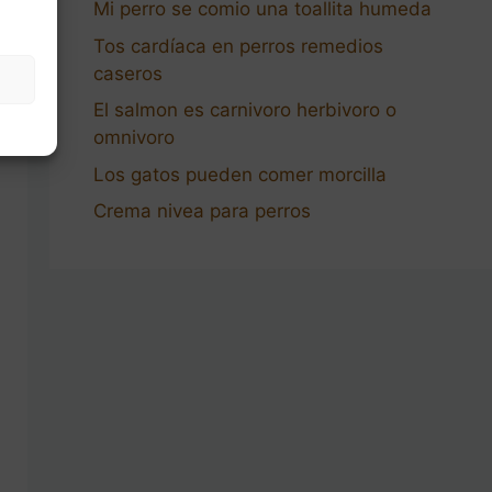
Mi perro se comio una toallita humeda
Tos cardíaca en perros remedios
caseros
El salmon es carnivoro herbivoro o
omnivoro
Los gatos pueden comer morcilla
Crema nivea para perros