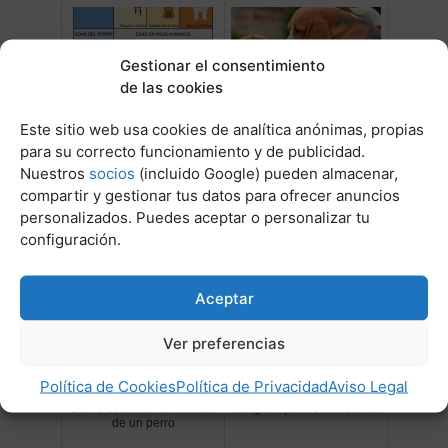
Gestionar el consentimiento
de las cookies
Este sitio web usa cookies de analítica anónimas, propias
para su correcto funcionamiento y de publicidad.
Años de perro en vida
Mi perro esta esterilizado y
Nuestros
socios
(incluido Google) pueden almacenar,
humana
monta
compartir y gestionar tus datos para ofrecer anuncios
personalizados. Puedes aceptar o personalizar tu
configuración.
Aceptar
Ver preferencias
Política de Cookies
Política de Privacidad
Aviso Legal
Como desinflamar el colon
Alergia a perros chihuahua
de un perro