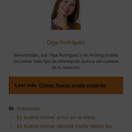
Olga Rodríguez
Bienvenid@s, soy Olga Rodríguez y en mi blog podrás
encontrar todo tipo de información acerca del cuidado
de tu mascota.
Leer más
Comer huevo crudo engorda
Categorías
mascotas
Navegación
Es bueno comer arroz en la dieta
de
Es bueno comer cebolla cruda todos los
entradas