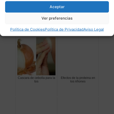
incluso mueren por la pérdida de sangre debida
Aceptar
a las pulgas.»
Ver preferencias
Post Relacionados:
Política de Cookies
Política de Privacidad
Aviso Legal
Cascara de cebolla para la
Efectos de la proteina en
tos
los riñones