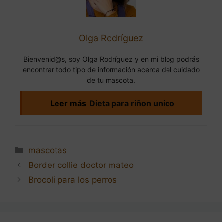
Olga Rodríguez
Bienvenid@s, soy Olga Rodríguez y en mi blog podrás
encontrar todo tipo de información acerca del cuidado
de tu mascota.
Leer más
Dieta para riñon unico
Categorías
mascotas
Navegación
Border collie doctor mateo
de
Brocoli para los perros
entradas