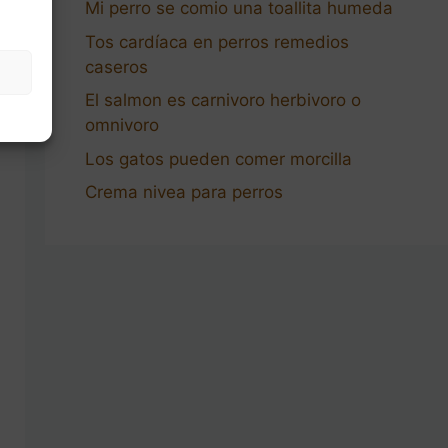
Mi perro se comio una toallita humeda
Tos cardíaca en perros remedios
caseros
El salmon es carnivoro herbivoro o
omnivoro
Los gatos pueden comer morcilla
Crema nivea para perros