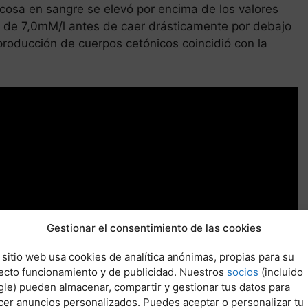
cosa en sangre se elevó por encima de los valores
 de 7,0mM/l antes de caer drásticamente por debajo
roducción de cuerpos cetónicos coincidió con la
Gestionar el consentimiento de las cookies
 sitio web usa cookies de analítica anónimas, propias para su
ecto funcionamiento y de publicidad. Nuestros
socios
(incluido
le) pueden almacenar, compartir y gestionar tus datos para
cer anuncios personalizados. Puedes aceptar o personalizar tu