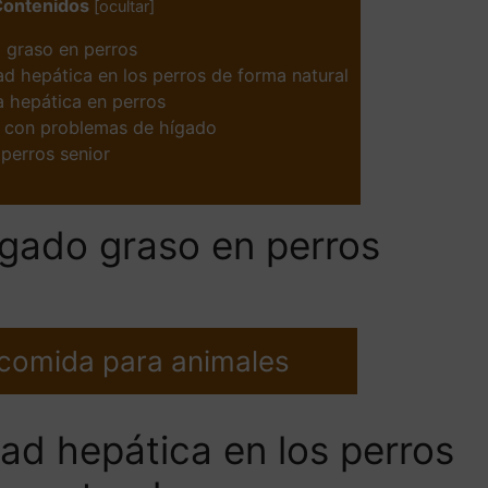
Contenidos
[
ocultar
]
 graso en perros
d hepática en los perros de forma natural
ia hepática en perros
o con problemas de hígado
perros senior
igado graso en perros
 comida para animales
ad hepática en los perros