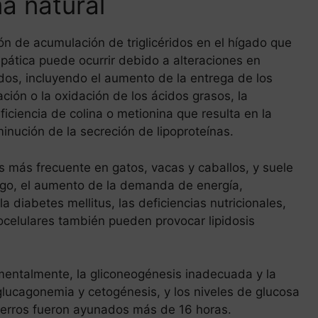
a natural
ión de acumulación de triglicéridos en el hígado que
epática puede ocurrir debido a alteraciones en
idos, incluyendo el aumento de la entrega de los
ación o la oxidación de los ácidos grasos, la
deficiencia de colina o metionina que resulta en la
minución de la secreción de lipoproteínas.
es más frecuente en gatos, vacas y caballos, y suele
rgo, el aumento de la demanda de energía,
a diabetes mellitus, las deficiencias nutricionales,
tocelulares también pueden provocar lipidosis
mentalmente, la gliconeogénesis inadecuada y la
glucagonemia y cetogénesis, y los niveles de glucosa
perros fueron ayunados más de 16 horas.