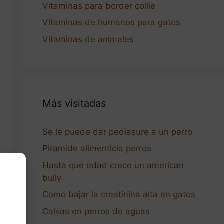
Vitaminas para border collie
Vitaminas de humanos para gatos
Vitaminas de animales
Más visitadas
Se le puede dar pediasure a un perro
Piramide alimenticia perros
Hasta que edad crece un american
bully
Como bajar la creatinina alta en gatos
Calvas en perros de aguas