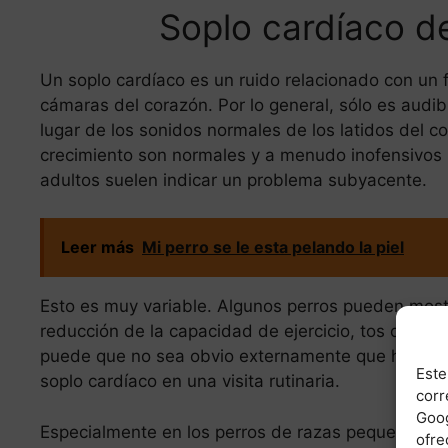
Soplo cardíaco d
Un soplo cardíaco es un ruido relacionado con un 
cámaras del corazón. Por lo general, sólo es audi
lugar de los sonidos normales de los latidos del c
crecimiento son normales y a menudo inofensivos (
adultos suelen indicar un problema subyacente.
Leer más
Mi perro se le esta pelando la piel
Esto es muy variable. Algunos perros pueden most
reducción de la capacidad de ejercicio, tos o epi
puede que no sea obvio externamente que haya al
Este
soplo cardíaco en una visita rutinaria.
corr
Goog
Especialmente en los perros de razas pequeñas, l
ofre