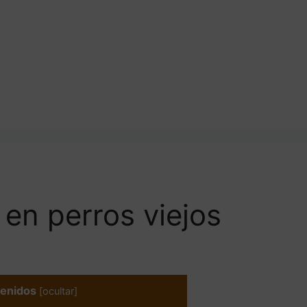
 en perros viejos
enidos
[
ocultar
]