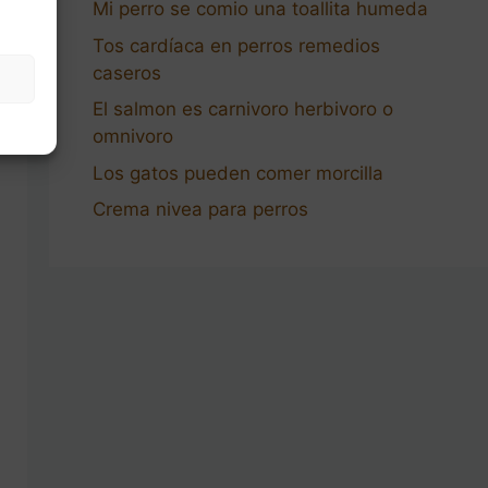
Mi perro se comio una toallita humeda
Tos cardíaca en perros remedios
caseros
El salmon es carnivoro herbivoro o
omnivoro
Los gatos pueden comer morcilla
Crema nivea para perros