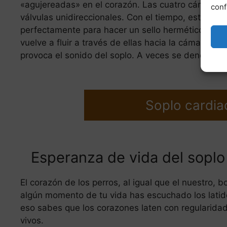
«agujereadas» en el corazón. Las cuatro cámaras 
conf
válvulas unidireccionales. Con el tiempo, estas v
perfectamente para hacer un sello hermético. Esto 
vuelve a fluir a través de ellas hacia la cámara de
provoca el sonido del soplo. A veces se denomina 
Soplo cardia
Esperanza de vida del soplo
El corazón de los perros, al igual que el nuestro,
algún momento de tu vida has escuchado los latido
eso sabes que los corazones laten con regularid
vivos.