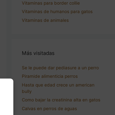
Vitaminas para border collie
Vitaminas de humanos para gatos
Vitaminas de animales
Más visitadas
Se le puede dar pediasure a un perro
Piramide alimenticia perros
Hasta que edad crece un american
bully
Como bajar la creatinina alta en gatos
Calvas en perros de aguas