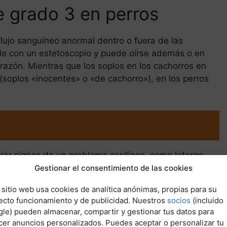
e grado 3 en perros
flujo sanguíneo anormal dentro o fuera de las
ble con un estetoscopio y puede oírse además o en
orazón. Mientras que los soplos en los cachorros en
soplos «inocentes» o «de cachorro»), en los perros
rar signos de un problema cardíaco, como letargo,
sodios de colapso. Sin embargo, en muchos casos
Gestionar el consentimiento de las cookies
gún problema. A menudo, el veterinario detecta un
 sitio web usa cookies de analítica anónimas, propias para su
ecto funcionamiento y de publicidad. Nuestros
socios
(incluido
le) pueden almacenar, compartir y gestionar tus datos para
os soplos pueden estar causados por válvulas
cer anuncios personalizados. Puedes aceptar o personalizar tu