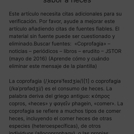
Este artículo necesita citas adicionales para su
verificación. Por favor, ayude a mejorar este
artículo añadiendo citas de fuentes fiables. El
material sin fuente puede ser cuestionado y
eliminado.Buscar fuentes: «Coprofagia» –
noticias – periódicos – libros – erudito – JSTOR
(mayo de 2016) (Aprende cómo y cuándo
eliminar este mensaje de la plantilla)
La coprofagia (/ˌkɒprəˈfeɪdʒiə/)[1] o coprofagia
(/kəˈprɒfədʒi/) es el consumo de heces. La
palabra deriva del griego antiguo: κόπρος
copros, «heces» y φαγεῖν phagein, «comer». La
coprofagia se refiere a muchos tipos de comer
heces, incluyendo el comer heces de otras
especies (heteroespecíficas), de otros
individuos (allocoprophagy), o las propias