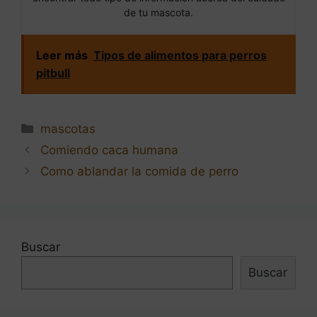
de tu mascota.
Leer más
Tipos de alimentos para perros
pitbull
Categorías
mascotas
Navegación
Comiendo caca humana
de
Como ablandar la comida de perro
entradas
Buscar
Buscar