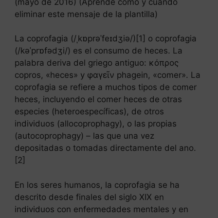
(mayo de 2016) (Aprende cómo y cuándo
eliminar este mensaje de la plantilla)
La coprofagia (/ˌkɒprəˈfeɪdʒiə/)[1] o coprofagia
(/kəˈprɒfədʒi/) es el consumo de heces. La
palabra deriva del griego antiguo: κόπρος
copros, «heces» y φαγεῖν phagein, «comer». La
coprofagia se refiere a muchos tipos de comer
heces, incluyendo el comer heces de otras
especies (heteroespecíficas), de otros
individuos (allocoprophagy), o las propias
(autocoprophagy) – las que una vez
depositadas o tomadas directamente del ano.
[2]
En los seres humanos, la coprofagia se ha
descrito desde finales del siglo XIX en
individuos con enfermedades mentales y en