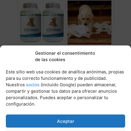
Suplemento vitaminico
Por que los perros comen
para cachorros
papel
Gestionar el consentimiento
de las cookies
Este sitio web usa cookies de analítica anónimas, propias
para su correcto funcionamiento y de publicidad.
Nuestros
socios
(incluido Google) pueden almacenar,
compartir y gestionar tus datos para ofrecer anuncios
personalizados. Puedes aceptar o personalizar tu
configuración.
Dosis maxima de vitamina
Mejor alimento para perros
Aceptar
c al dia
obesos