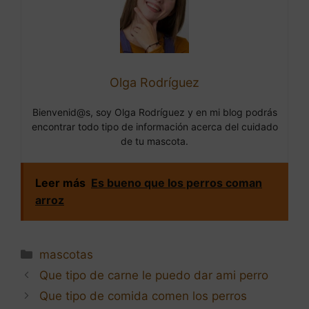
Olga Rodríguez
Bienvenid@s, soy Olga Rodríguez y en mi blog podrás
encontrar todo tipo de información acerca del cuidado
de tu mascota.
Leer más
Es bueno que los perros coman
arroz
Categorías
mascotas
Navegación
Que tipo de carne le puedo dar ami perro
de
Que tipo de comida comen los perros
entradas