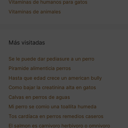
Vitaminas de humanos para gatos
Vitaminas de animales
Más visitadas
Se le puede dar pediasure a un perro
Piramide alimenticia perros
Hasta que edad crece un american bully
Como bajar la creatinina alta en gatos
Calvas en perros de aguas
Mi perro se comio una toallita humeda
Tos cardíaca en perros remedios caseros
El salmon es carnivoro herbivoro o omnivoro