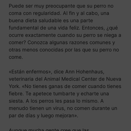
Puede ser muy preocupante que su perro no
coma con regularidad. Al fin y al cabo, una
buena dieta saludable es una parte
fundamental de una vida feliz. Entonces, ¿qué
ocurre exactamente cuando su perro se niega a
comer? Conozca algunas razones comunes y
otras menos conocidas por las que su perro no
come.
«Están enfermos», dice Ann Hohenhaus,
veterinaria del Animal Medical Center de Nueva
York. «No tienes ganas de comer cuando tienes
fiebre. Te apetece tumbarte y echarte una
siesta. A los perros les pasa lo mismo. A
menudo tienen un virus, no comen durante un
par de días y luego mejoran».
Aunque mucha gente cree que las