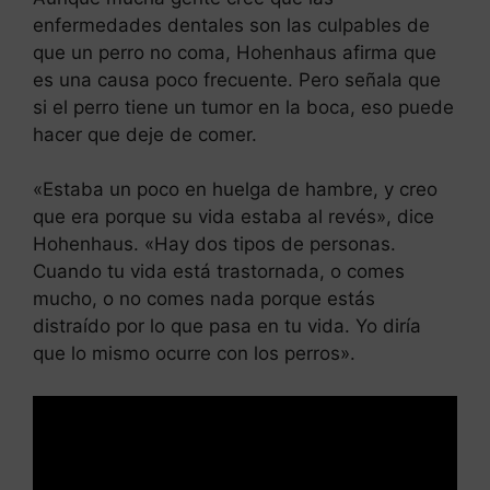
enfermedades dentales son las culpables de
que un perro no coma, Hohenhaus afirma que
es una causa poco frecuente. Pero señala que
si el perro tiene un tumor en la boca, eso puede
hacer que deje de comer.
«Estaba un poco en huelga de hambre, y creo
que era porque su vida estaba al revés», dice
Hohenhaus. «Hay dos tipos de personas.
Cuando tu vida está trastornada, o comes
mucho, o no comes nada porque estás
distraído por lo que pasa en tu vida. Yo diría
que lo mismo ocurre con los perros».
Leer más
Algo parecido a la ranitidina