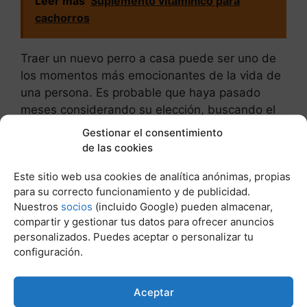
Leer más
Suplemento vitaminico para
cachorros
Traer un nuevo perro a casa puede ser uno de
los momentos más emocionantes de la vida de
una persona. Es probable que haya pasado
meses considerando su elección, buscando el
compañero perfecto y preparando su casa con
Gestionar el consentimiento
todos los elementos esenciales de bienvenida,
de las cookies
como ropa de cama, juguetes y comida.
Este sitio web usa cookies de analítica anónimas, propias
para su correcto funcionamiento y de publicidad.
¿Pero qué pasa con su nuevo perro? Para él, los
Nuestros
socios
(incluido Google) pueden almacenar,
primeros días de este gran cambio pueden
compartir y gestionar tus datos para ofrecer anuncios
resultar aterradores e inciertos, sobre todo si
personalizados. Puedes aceptar o personalizar tu
ha estado en un estado de transición durante
configuración.
algún tiempo. Esto es algo que la mayoría de
los propietarios de perros nuevos no tienen en
Aceptar
cuenta, pero es un problema común para