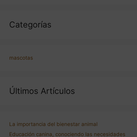
Categorías
mascotas
Últimos Artículos
La importancia del bienestar animal
Educación canina, conociendo las necesidades