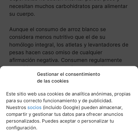
necesitan muchos carbohidratos para alimentar
su cuerpo.
Aunque el consumo de arroz blanco se
considera menos nutritivo que el de su
homólogo integral, los atletas y levantadores de
pesas hacen caso omiso de cualquier
afirmación negativa. Consumen regularmente
arroz blanco como parte importante de sus
Gestionar el consentimiento
planes de nutrición.
de las cookies
El objetivo del atleta y del levantador de pesas
Este sitio web usa cookies de analítica anónimas, propias
es suministrar cantidades adecuadas de
para su correcto funcionamiento y de publicidad.
macronutrientes para alimentar el
Nuestros
socios
(incluido Google) pueden almacenar,
compartir y gestionar tus datos para ofrecer anuncios
entrenamiento extremo y reponer las reservas
personalizados. Puedes aceptar o personalizar tu
de glucógeno gravemente agotadas. El arroz
configuración.
blanco desempeña un papel importante en este
proceso y se considera una excelente nutrición