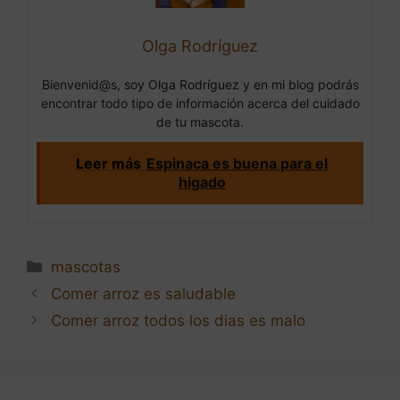
Olga Rodríguez
Bienvenid@s, soy Olga Rodríguez y en mi blog podrás
encontrar todo tipo de información acerca del cuidado
de tu mascota.
Leer más
Espinaca es buena para el
higado
Categorías
mascotas
Navegación
Comer arroz es saludable
de
Comer arroz todos los dias es malo
entradas