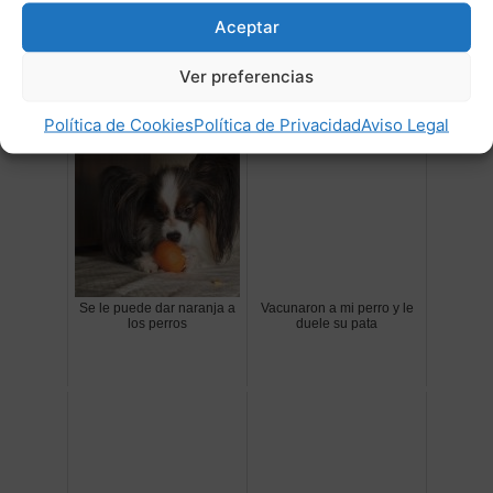
deportiva para estos atletas.
Aceptar
Ver preferencias
Post Relacionados:
Política de Cookies
Política de Privacidad
Aviso Legal
Se le puede dar naranja a
Vacunaron a mi perro y le
los perros
duele su pata