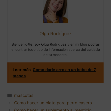
Olga Rodríguez
Bienvenid@s, soy Olga Rodríguez y en mi blog podrás
encontrar todo tipo de información acerca del cuidado
de tu mascota.
Leer más
Como darle arroz a un bebe de 7
meses
Categorías
mascotas
Navegación
Como hacer un plato para perro casero
de
Como hacer un suplemento alimenticio