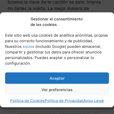
browns la clave de la cocción es esta. Intenta
no darles la vuelta. La mejor manera de
conseguir ese bonito exterior crujiente es
Gestionar el consentimiento
dejarlas reposar en la sartén y conseguir esa
de las cookies
bonita corteza marrón.
Este sitio web usa cookies de analítica anónimas, propias
Post Relacionados:
para su correcto funcionamiento y de publicidad.
Nuestros
socios
(incluido Google) pueden almacenar,
compartir y gestionar tus datos para ofrecer anuncios
personalizados. Puedes aceptar o personalizar tu
configuración.
Aceptar
Ver preferencias
El huevo es bueno para el
Callos perros patas
pelo de los perros
Política de Cookies
Política de Privacidad
Aviso Legal