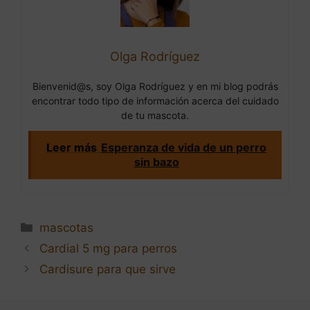
Olga Rodríguez
Bienvenid@s, soy Olga Rodríguez y en mi blog podrás
encontrar todo tipo de información acerca del cuidado
de tu mascota.
Leer más
Esperanza de vida de un perro
sin bazo
Categorías
mascotas
Navegación
Cardial 5 mg para perros
de
Cardisure para que sirve
entradas