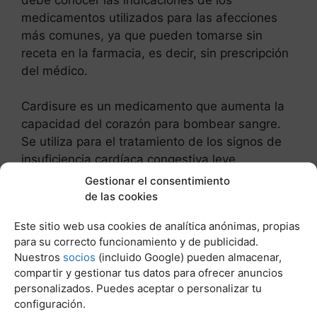
medicamentos utilizados para las afecciones
más comunes, ya que pueden tomarse sin
receta en la farmacia, es decir, sin prescripción
del médico.
Cardisure es un medicamento que aumenta la
capacidad del corazón para bombear sangre.
Se utiliza para el tratamiento de los signos de
insuficiencia cardíaca congestiva leve,
moderada o grave (clase II, III o IV de la NYHA
Gestionar el consentimiento
modificada) en perros debido a la insuficiencia
de las cookies
aurículo-ventricular (AVVI) o a la miocardiopatía
Este sitio web usa cookies de analítica anónimas, propias
dilatada (DCM).
para su correcto funcionamiento y de publicidad.
Nuestros
socios
(incluido Google) pueden almacenar,
Los efectos secundarios potenciales incluyen
compartir y gestionar tus datos para ofrecer anuncios
falta de apetito, letargo, diarrea, respiración
personalizados. Puedes aceptar o personalizar tu
dificultosa, debilidad, incoordinación,
configuración.