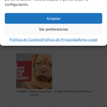
enzimas (Figura 2). Todas ellas son ubicuas,
configuración.
excepto la γ-butirobetaína hidroxilasa, que está
ausente en el músculo cardíaco y esquelético.
Sin embargo, esta enzima está muy expresada
Aceptar
en el hígado, los testículos y el riñón humanos
Ver preferencias
(7).
Política de Cookies
Política de Privacidad
Aviso Legal
Post Relacionados:
Pueden comer chorizo los
Como eliminar la creatinina
perros