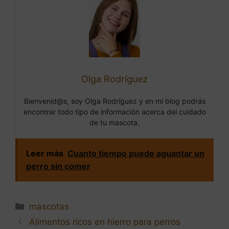
Olga Rodríguez
Bienvenid@s, soy Olga Rodríguez y en mi blog podrás
encontrar todo tipo de información acerca del cuidado
de tu mascota.
Leer más
Cuanto tiempo puede aguantar un
perro sin comer
Categorías
mascotas
Navegación
Alimentos ricos en hierro para perros