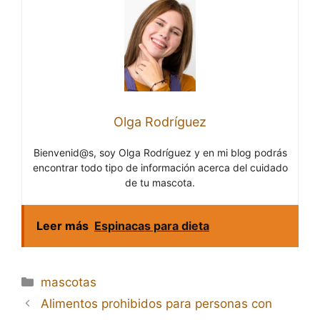
Olga Rodríguez
Bienvenid@s, soy Olga Rodríguez y en mi blog podrás
encontrar todo tipo de información acerca del cuidado
de tu mascota.
Leer más
Espinacas para dieta
Categorías
mascotas
Navegación
Alimentos prohibidos para personas con
de