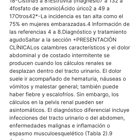
18*Cistina5 a 81Estruvita (magnesio7 a 132 a
4fosfato de amonio)Ácido úrico2 a 49 a
17Otros42*-La incidencia es tan alta como el
75% en mujeres embarazadas.4 Información de
las referencias 4 a 8.Diagnóstico y tratamiento
agudoSaltar a la sección +PRESENTACIÓN
CLÍNICALos calambres característicos y el dolor
abdominal y de costado intermitente se
producen cuando los cálculos renales se
desplazan dentro del tracto urinario. El dolor
suele ir acompañado de hematuria, náuseas o
vómitos y malestar general; también puede
haber fiebre y escalofríos. Sin embargo, los
cálculos en la pelvis renal pueden ser
asintomáticos. El diagnóstico diferencial incluye
infecciones del tracto urinario o del abdomen,
enfermedades malignas e inflamación o
espasmo musculoesquelético (Tabla 2).9