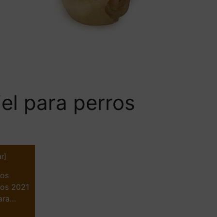
el para perros
ar
]
ros
ros 2021
para…