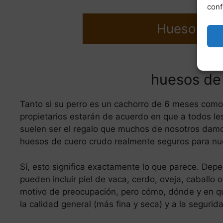
conf
Huesos de 
huesos de
Tanto si su perro es un cachorro de 6 meses como 
propietarios estarán de acuerdo en que a todos l
suelen ser el regalo que muchos de nosotros damo
huesos de cuero crudo realmente seguros para nu
Sí, esto significa exactamente lo que parece. Dep
pueden incluir piel de vaca, cerdo, oveja, caballo 
motivo de preocupación, pero cómo, dónde y en qu
la calidad general (más fina y seca) y a la segurid