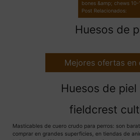
bones &amp; chews 10-
Post Relacionados:
Huesos de pi
Mejores ofertas en
Huesos de piel
fieldcrest cu
Masticables de cuero crudo para perros: son barat
comprar en grandes superficies, en tiendas de anim