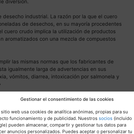
e diversión.
 desecho industrial. La razón por la que el cuero
 toneladas de desechos, en su mayoría procedentes
 cuero crudo implica la utilización de productos
stán aromatizados con una mezcla de compuestos
umplir las mismas normas que los fabricantes de
sta igualmente larga de advertencias en sus
ia, vómitos, diarrea, intoxicación por salmonela y
»
 -también conocida como cuero, generalmente de
Gestionar el consentimiento de las cookies
a una vaca, su piel consta de dos capas: la
 sitio web usa cookies de analítica anónimas, propias para su
rte en zapatos, cinturones, carteras, bolsos, chalecos,
ecto funcionamiento y de publicidad. Nuestros
socios
(incluido
le) pueden almacenar, compartir y gestionar tus datos para
cer anuncios personalizados. Puedes aceptar o personalizar tu