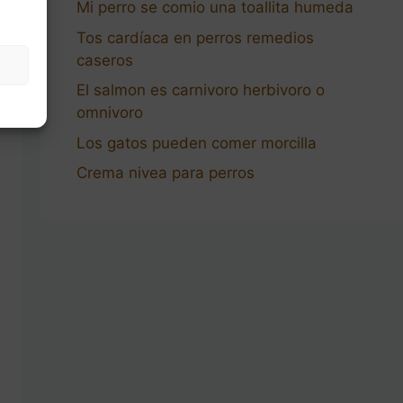
Mi perro se comio una toallita humeda
Tos cardíaca en perros remedios
caseros
El salmon es carnivoro herbivoro o
omnivoro
Los gatos pueden comer morcilla
Crema nivea para perros