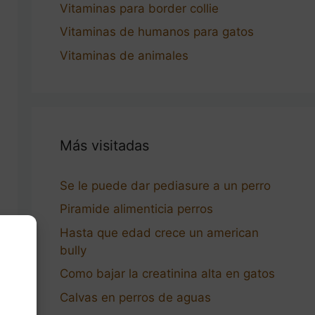
Vitaminas para border collie
Vitaminas de humanos para gatos
Vitaminas de animales
Más visitadas
Se le puede dar pediasure a un perro
Piramide alimenticia perros
Hasta que edad crece un american
bully
Como bajar la creatinina alta en gatos
Calvas en perros de aguas