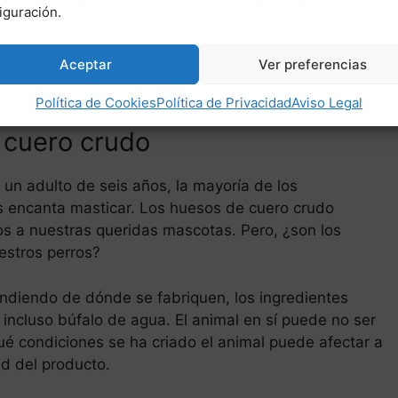
iguración.
piel para perros
Aceptar
Ver preferencias
Política de Cookies
Política de Privacidad
Aviso Legal
 cuero crudo
un adulto de seis años, la mayoría de los
es encanta masticar. Los huesos de cuero crudo
s a nuestras queridas mascotas. Pero, ¿son los
estros perros?
endiendo de dónde se fabriquen, los ingredientes
o incluso búfalo de agua. El animal en sí puede no ser
é condiciones se ha criado el animal puede afectar a
ad del producto.