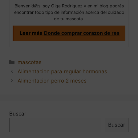
Bienvenid@s, soy Olga Rodríguez y en mi blog podrás
encontrar todo tipo de información acerca del cuidado
de tu mascota.
Leer más
Donde comprar corazon de res
Categorías
mascotas
Navegación
Alimentacion para regular hormonas
de
Alimentacion perro 2 meses
entradas
Buscar
Buscar