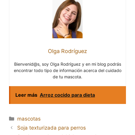
Olga Rodríguez
Bienvenid@s, soy Olga Rodríguez y en mi blog podrás
encontrar todo tipo de información acerca del cuidado
de tu mascota.
Leer más
Arroz cocido para dieta
Categorías
mascotas
Navegación
Soja texturizada para perros
de