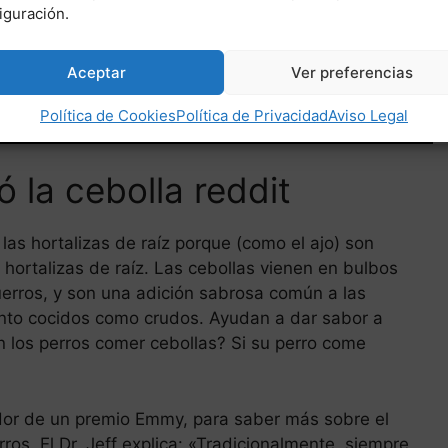
iguración.
Aceptar
Ver preferencias
Política de Cookies
Política de Privacidad
Aviso Legal
ó la cebolla reddit
las hortalizas de raíz porque (como el ajo) son
ortalizas de raíz. Las cebollas vienen en bulbos
puerros, y son una adición sabrosa común a las
nto cocidos como crudos. Ayudan a dar sabor a
 los perros comer cebollas? Si su perro come
ador de un premio Emmy, para saber más sobre el
ros. El Dr. Jeff explica: «Tradicionalmente, siempre