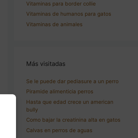
Vitaminas para border collie
Vitaminas de humanos para gatos
Vitaminas de animales
Más visitadas
Se le puede dar pediasure a un perro
Piramide alimenticia perros
Hasta que edad crece un american
bully
Como bajar la creatinina alta en gatos
Calvas en perros de aguas