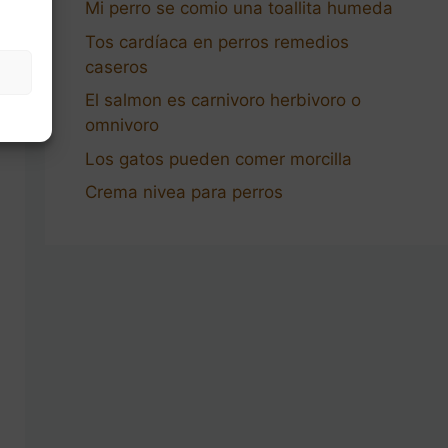
Mi perro se comio una toallita humeda
Tos cardíaca en perros remedios
caseros
El salmon es carnivoro herbivoro o
omnivoro
Los gatos pueden comer morcilla
Crema nivea para perros