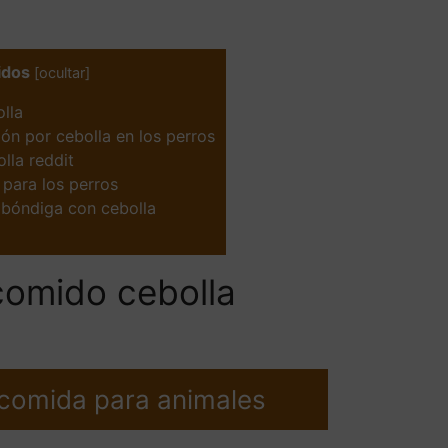
idos
[
ocultar
]
lla
ión por cebolla en los perros
lla reddit
 para los perros
lbóndiga con cebolla
comido cebolla
 comida para animales