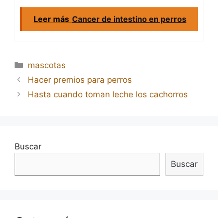
Leer más
Cancer de intestino en perros
Categorías
mascotas
Navegación
Hacer premios para perros
de
Hasta cuando toman leche los cachorros
entradas
Buscar
Buscar