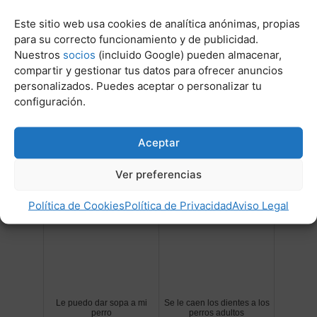
Este sitio web usa cookies de analítica anónimas, propias
para su correcto funcionamiento y de publicidad.
Nuestros
socios
(incluido Google) pueden almacenar,
compartir y gestionar tus datos para ofrecer anuncios
personalizados. Puedes aceptar o personalizar tu
configuración.
Alergia al atun fresco
Los perros comen carne
Aceptar
cruda
Ver preferencias
Política de Cookies
Política de Privacidad
Aviso Legal
Le puedo dar sopa a mi
Se le caen los dientes a los
perro
perros adultos