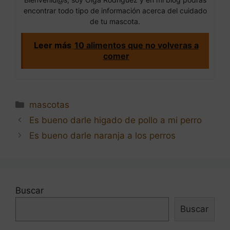
encontrar todo tipo de información acerca del cuidado
de tu mascota.
Leer más
10 alimentos que no volveras a
comer
Categorías
mascotas
Navegación
Es bueno darle higado de pollo a mi perro
de
Es bueno darle naranja a los perros
entradas
Buscar
Buscar