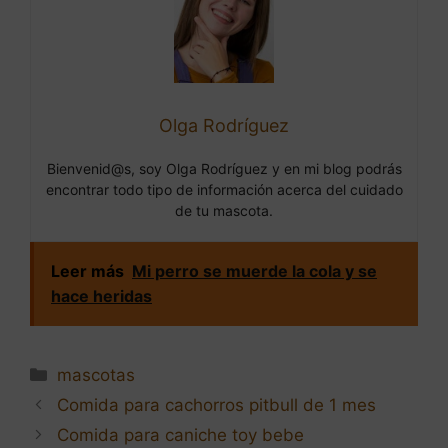
Olga Rodríguez
Bienvenid@s, soy Olga Rodríguez y en mi blog podrás
encontrar todo tipo de información acerca del cuidado
de tu mascota.
Leer más
Mi perro se muerde la cola y se
hace heridas
Categorías
mascotas
Navegación
Comida para cachorros pitbull de 1 mes
de
Comida para caniche toy bebe