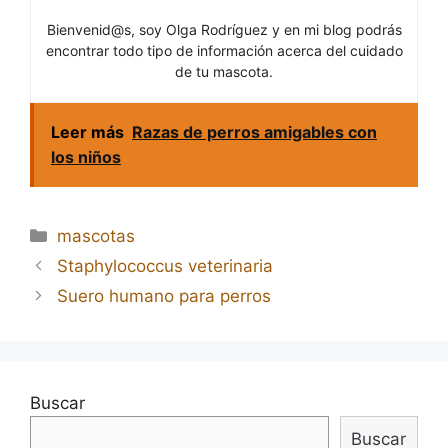
Bienvenid@s, soy Olga Rodríguez y en mi blog podrás
encontrar todo tipo de información acerca del cuidado
de tu mascota.
Leer más
Razas de perros amigables con
los niños
Categorías
mascotas
Navegación
Staphylococcus veterinaria
de
Suero humano para perros
entradas
Buscar
Buscar