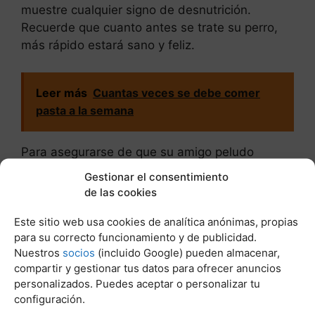
muestre cualquier signo de desnutrición.
Recuerde que cuanto antes se trate su perro,
más rápido estará sano y feliz.
Leer más
Cuantas veces se debe comer
pasta a la semana
Para asegurarse de que su amigo peludo
desnutrido reciba el tratamiento adecuado, la
Gestionar el consentimiento
atención veterinaria debe ser una prioridad. El
de las cookies
veterinario realizará un examen exhaustivo,
Este sitio web usa cookies de analítica anónimas, propias
estimará un peso saludable y comprobará su
para su correcto funcionamiento y de publicidad.
temperatura y su boca.
Nuestros
socios
(incluido Google) pueden almacenar,
compartir y gestionar tus datos para ofrecer anuncios
Además, examinará al perro para detectar
personalizados. Puedes aceptar o personalizar tu
cualquier presencia de deshidratación e
configuración.
infestación de parásitos. Sólo se prescribirá una