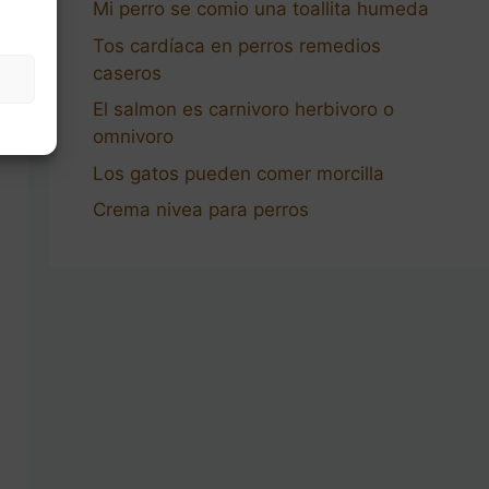
Mi perro se comio una toallita humeda
Tos cardíaca en perros remedios
caseros
El salmon es carnivoro herbivoro o
omnivoro
Los gatos pueden comer morcilla
Crema nivea para perros