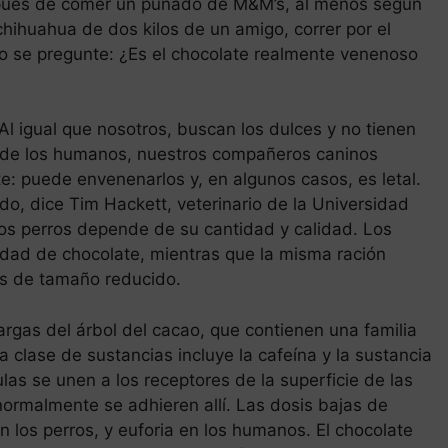
spués de comer un puñado de M&M’s, al menos según
chihuahua de dos kilos de un amigo, correr por el
o se pregunte: ¿Es el chocolate realmente venenoso
Al igual que nosotros, buscan los dulces y no tienen
a de los humanos, nuestros compañeros caninos
e: puede envenenarlos y, en algunos casos, es letal.
o, dice Tim Hackett, veterinario de la Universidad
 los perros depende de su cantidad y calidad. Los
dad de chocolate, mientras que la misma ración
es de tamaño reducido.
margas del árbol del cacao, que contienen una familia
clase de sustancias incluye la cafeína y la sustancia
as se unen a los receptores de la superficie de las
ormalmente se adhieren allí. Las dosis bajas de
 los perros, y euforia en los humanos. El chocolate