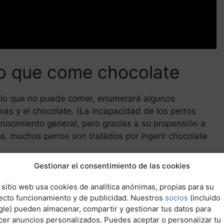
ro que come chocolate
es lo que no puede comer, enumerará algunos
uvas y el chocolate. (La incapacidad de los perros
nocimiento general, pero gracias a su propensión a
a, muchos perros son tratados por ingerir chocolate
Gestionar el consentimiento de las cookies
que comen chocolate (con o sin el conocimiento de
idad de tratamiento. Si el chocolate es tan malo
 sitio web usa cookies de analítica anónimas, propias para su
ecto funcionamiento y de publicidad. Nuestros
socios
(incluido
res de golosinas están bien?
le) pueden almacenar, compartir y gestionar tus datos para
cer anuncios personalizados. Puedes aceptar o personalizar tu