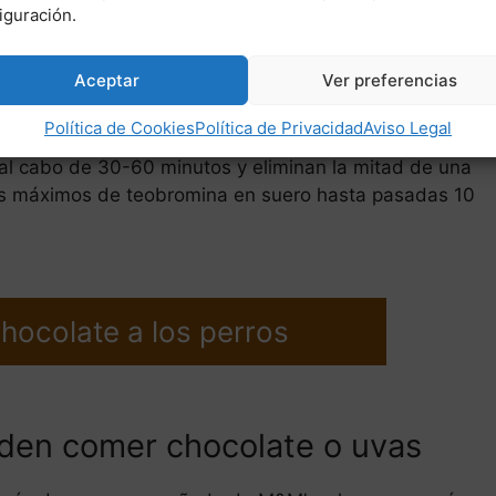
a los perros son la teobromina y la cafeína. Estas
iguración.
si idénticas, y ambas pertenecen a un grupo de
Aceptar
Ver preferencias
 peligrosas para los animales es la lentitud con la
Política de Cookies
Política de Privacidad
Aviso Legal
ntras que los perros alcanzan los niveles máximos de
) al cabo de 30-60 minutos y eliminan la mitad de una
eles máximos de teobromina en suero hasta pasadas 10
chocolate a los perros
eden comer chocolate o uvas