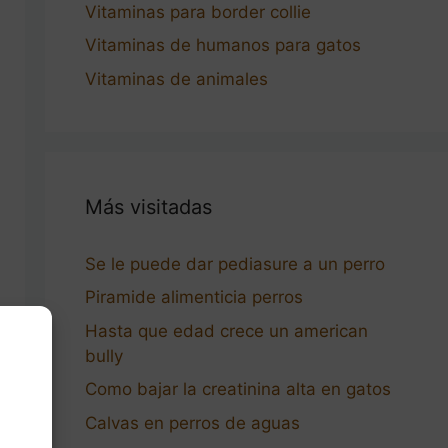
Vitaminas para border collie
Vitaminas de humanos para gatos
Vitaminas de animales
Más visitadas
Se le puede dar pediasure a un perro
Piramide alimenticia perros
Hasta que edad crece un american
bully
Como bajar la creatinina alta en gatos
Calvas en perros de aguas