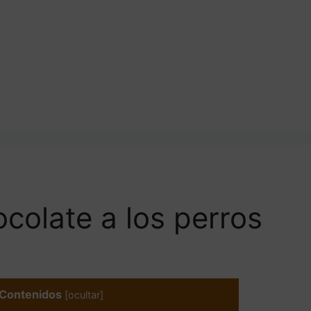
ocolate a los perros
Contenidos
[
ocultar
]