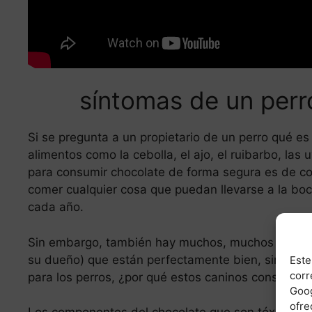
síntomas de un per
Si se pregunta a un propietario de un perro qué 
alimentos como la cebolla, el ajo, el ruibarbo, las 
para consumir chocolate de forma segura es de co
comer cualquier cosa que puedan llevarse a la boc
cada año.
Sin embargo, también hay muchos, muchos perros 
su dueño) que están perfectamente bien, sin neces
Este
corr
para los perros, ¿por qué estos caninos consumido
Goog
ofre