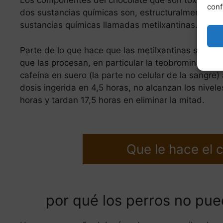
Los componentes del chocolate que son tóxicos par
conf
dos sustancias químicas son, estructuralmente, ca
sustancias químicas llamadas metilxantinas.
Parte de lo que hace que las metilxantinas sean tan
que las procesan, en particular la teobromina. Mie
cafeína en suero (la parte no celular de la sangre
dosis ingerida en 4,5 horas, no alcanzan los niv
horas y tardan 17,5 horas en eliminar la mitad.
Que le hace el 
por qué los perros no pu