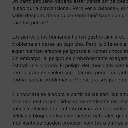
Un perro pequeño debería estar panza arriba de
la sabiduría convencional. Pero ver a «Moose», el 
salón después de su dulce tentempié hace que un
para los perros?
Los perros y los humanos tienen gustos similares. 
problema en darse un capricho. Pero, a diferenci
experimentan efectos peligrosos al comer chocolat
Sin embargo, el peligro es probablemente exagerad
Estatal de Colorado. El peligro del chocolate para
perros grandes suelen soportar una pequeña canti
podría causar problemas a Moose y a sus parient
El chocolate se elabora a partir de las semillas a
de compuestos conocidos como metilxantinas. Esta 
química relacionada, la teobromina. Ambas molécul
células y bloquean los compuestos naturales que n
metilxantinas pueden provocar vómitos o diarrea en