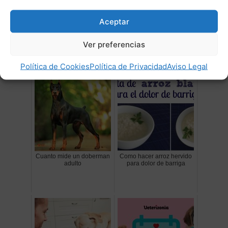
sugerir que tiene dolor, siente náuseas, está
Aceptar
incómodo o le pica.»
Ver preferencias
Post Relacionados:
Política de Cookies
Política de Privacidad
Aviso Legal
Cuanto mide un doberman
Como hacer arroz hervido
adulto
para dolor de barriga