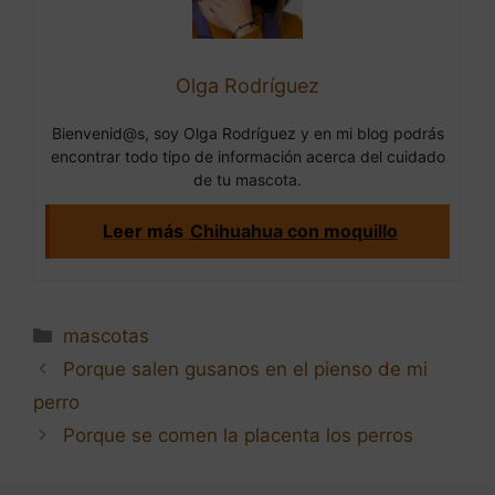
Olga Rodríguez
Bienvenid@s, soy Olga Rodríguez y en mi blog podrás
encontrar todo tipo de información acerca del cuidado
de tu mascota.
Leer más
Chihuahua con moquillo
Categorías
mascotas
Navegación
Porque salen gusanos en el pienso de mi
de
perro
entradas
Porque se comen la placenta los perros