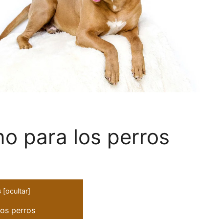
o para los perros
s
[
ocultar
]
os perros