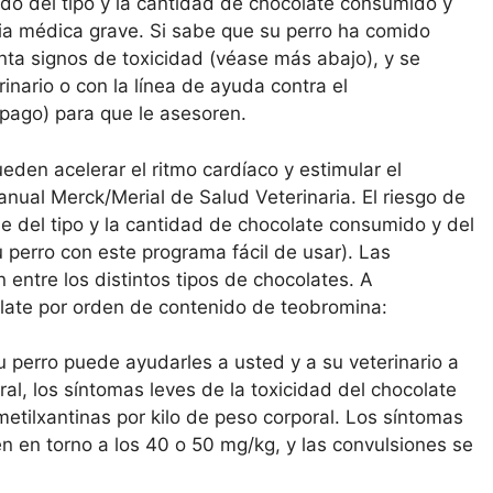
ndo del tipo y la cantidad de chocolate consumido y
ia médica grave. Si sabe que su perro ha comido
enta signos de toxicidad (véase más abajo), y se
nario o con la línea de ayuda contra el
ago) para que le asesoren.
eden acelerar el ritmo cardíaco y estimular el
anual Merck/Merial de Salud Veterinaria. El riesgo de
e del tipo y la cantidad de chocolate consumido y del
u perro con este programa fácil de usar). Las
 entre los distintos tipos de chocolates. A
late por orden de contenido de teobromina:
 perro puede ayudarles a usted y a su veterinario a
al, los síntomas leves de la toxicidad del chocolate
ilxantinas por kilo de peso corporal. Los síntomas
n en torno a los 40 o 50 mg/kg, y las convulsiones se