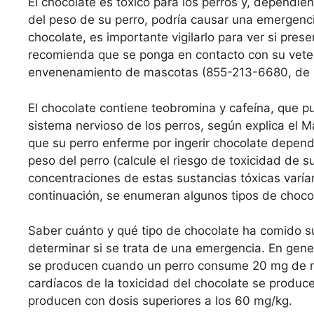
El chocolate es tóxico para los perros y, dependie
del peso de su perro, podría causar una emergenc
chocolate, es importante vigilarlo para ver si pres
recomienda que se ponga en contacto con su veteri
envenenamiento de mascotas (855-213-6680, de p
El chocolate contiene teobromina y cafeína, que pu
sistema nervioso de los perros, según explica el M
que su perro enferme por ingerir chocolate depend
peso del perro (calcule el riesgo de toxicidad de s
concentraciones de estas sustancias tóxicas varían
continuación, se enumeran algunos tipos de choco
Saber cuánto y qué tipo de chocolate ha comido su
determinar si se trata de una emergencia. En gener
se producen cuando un perro consume 20 mg de met
cardíacos de la toxicidad del chocolate se produce
producen con dosis superiores a los 60 mg/kg.