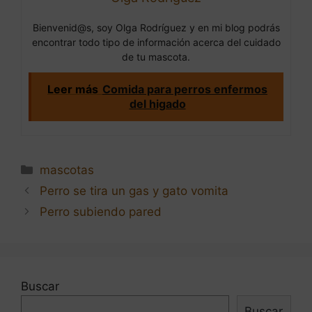
Bienvenid@s, soy Olga Rodríguez y en mi blog podrás
encontrar todo tipo de información acerca del cuidado
de tu mascota.
Leer más
Comida para perros enfermos
del higado
Categorías
mascotas
Navegación
Perro se tira un gas y gato vomita
de
Perro subiendo pared
entradas
Buscar
Buscar