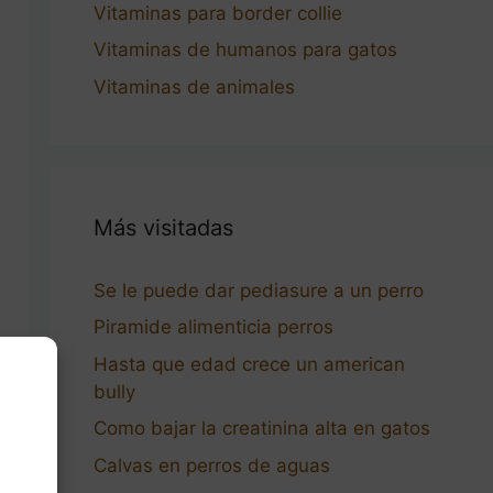
Vitaminas para border collie
Vitaminas de humanos para gatos
Vitaminas de animales
Más visitadas
Se le puede dar pediasure a un perro
Piramide alimenticia perros
Hasta que edad crece un american
bully
Como bajar la creatinina alta en gatos
Calvas en perros de aguas