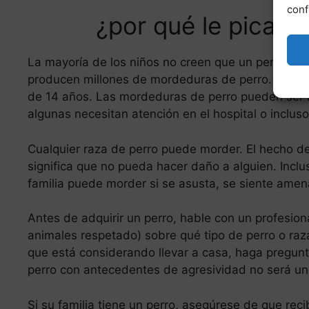
conf
¿por qué le pica a
La mayoría de los niños no creen que un perro m
producen millones de mordeduras de perro. La ma
de 14 años. Las mordeduras de perro pueden ser 
algunas necesitan atención en el hospital o incluso
Cualquier raza de perro puede morder. El hecho d
significa que no pueda hacer daño a alguien. Inclu
familia puede morder si se asusta, se siente ame
Antes de adquirir un perro, hable con un profesiona
animales respetado) sobre qué tipo de perro o raz
que está considerando llevar a casa, haga pregunt
perro con antecedentes de agresividad no será u
Si su familia tiene un perro, asegúrese de que rec