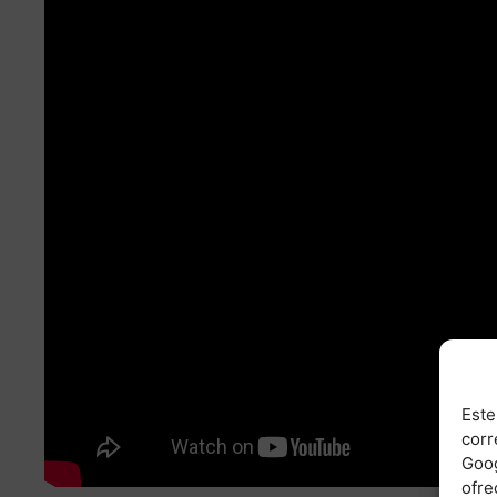
Este
corr
Goog
ofre