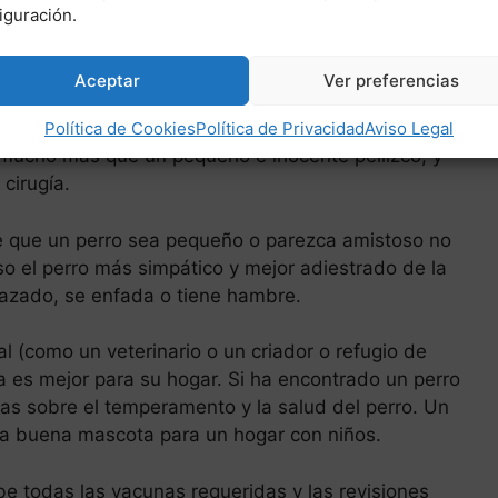
iguración.
 mi perro de repente?
Aceptar
Ver preferencias
imoso pueda hacerles daño. Pero cada año se
yoría de los niños mordidos por perros son menores
Política de Cookies
Política de Privacidad
Aviso Legal
mucho más que un pequeño e inocente pellizco, y
 cirugía.
e que un perro sea pequeño o parezca amistoso no
so el perro más simpático y mejor adiestrado de la
nazado, se enfada o tiene hambre.
l (como un veterinario o un criador o refugio de
a es mejor para su hogar. Si ha encontrado un perro
as sobre el temperamento y la salud del perro. Un
na buena mascota para un hogar con niños.
ibe todas las vacunas requeridas y las revisiones