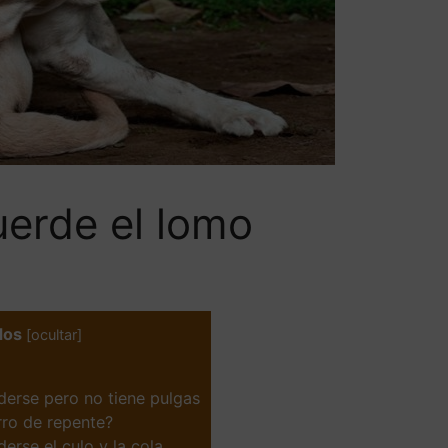
uerde el lomo
dos
[
ocultar
]
derse pero no tiene pulgas
rro de repente?
erse el culo y la cola