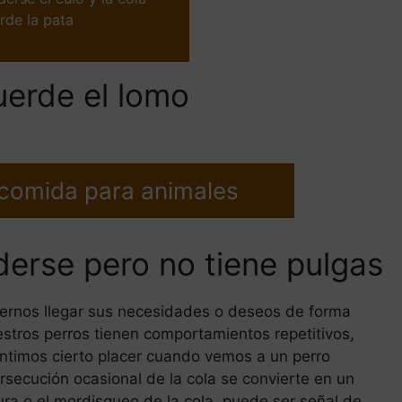
rde la pata
uerde el lomo
 comida para animales
derse pero no tiene pulgas
ernos llegar sus necesidades o deseos de forma
nuestros perros tienen comportamientos repetitivos,
entimos cierto placer cuando vemos a un perro
secución ocasional de la cola se convierte en un
ra o el mordisqueo de la cola, puede ser señal de