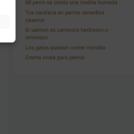
Mi perro se comio una toallita humeda
Tos cardíaca en perros remedios
caseros
El salmon es carnivoro herbivoro o
omnivoro
Los gatos pueden comer morcilla
Crema nivea para perros