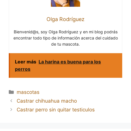
Olga Rodríguez
Bienvenid@s, soy Olga Rodríguez y en mi blog podrás
encontrar todo tipo de información acerca del cuidado
de tu mascota.
Leer más
La harina es buena para los
perros
Categorías
mascotas
Navegación
Castrar chihuahua macho
de
Castrar perro sin quitar testiculos
entradas