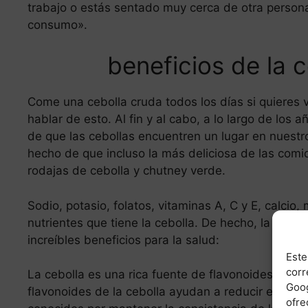
trabajo o estás sentado muy cerca de otra person
consumo».
beneficios de la c
Come una cebolla cruda todos los días si quieres 
hablar de esto. Al fin y al cabo, a lo largo de lo
de que las cebollas encuentren un lugar en nuest
hecho de que incluso la más deliciosa de las com
rodajas de cebolla y chutney verde.
Sodio, potasio, folatos, vitaminas A, C y E, calcio
nutrientes que tiene la cebolla. De hecho, la humil
increíbles beneficios para la salud:
Este
corr
La cebolla es una rica fuente de flavonoides y tio
Goog
flavonoides de la cebolla ayudan a reducir el coles
ofre