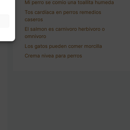
Mi perro se comio una toallita humeda
Tos cardíaca en perros remedios
caseros
El salmon es carnivoro herbivoro o
omnivoro
Los gatos pueden comer morcilla
Crema nivea para perros