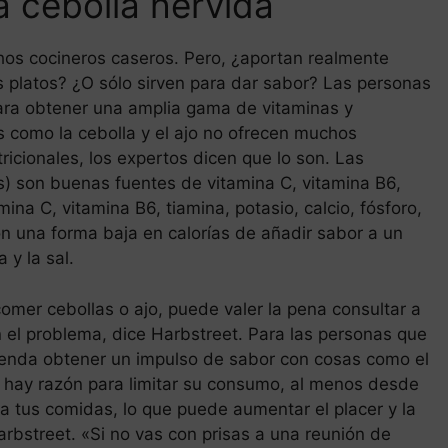
a cebolla hervida
chos cocineros caseros. Pero, ¿aportan realmente
s platos? ¿O sólo sirven para dar sabor? Las personas
para obtener una amplia gama de vitaminas y
 como la cebolla y el ajo no ofrecen muchos
icionales, los expertos dicen que lo son. Las
as) son buenas fuentes de vitamina C, vitamina B6,
mina C, vitamina B6, tiamina, potasio, calcio, fósforo,
n una forma baja en calorías de añadir sabor a un
 y la sal.
omer cebollas o ajo, puede valer la pena consultar a
n el problema, dice Harbstreet. Para las personas que
mienda obtener un impulso de sabor con cosas como el
no hay razón para limitar su consumo, al menos desde
a tus comidas, lo que puede aumentar el placer y la
arbstreet. «Si no vas con prisas a una reunión de