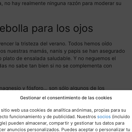
a, no hay realmente ninguna razón para moderar su
ebolla para los ojos
vencer la tristeza del verano. Todos hemos oído
s años nuestras mamás, nanis y papis se han asegurado
ro plato de ensalada saludable. Y no neguemos el
idas no sabe tan bien si no se complementa con
, magnesio y fósforo… son sólo algunos de los
de cebolla es un superalimento. Y tiene estos 10
Gestionar el consentimiento de las cookies
 sitio web usa cookies de analítica anónimas, propias para su
ecto funcionamiento y de publicidad. Nuestros
socios
(incluido
sulfinatos. ¿Para qué sirven exactamente? Bueno, los
le) pueden almacenar, compartir y gestionar tus datos para
terol malo en el cuerpo y los tiosulfinatos son
cer anuncios personalizados. Puedes aceptar o personalizar tu