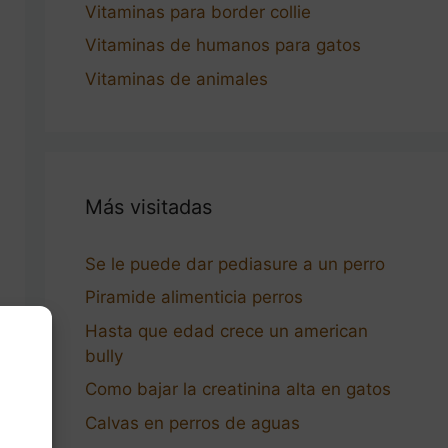
Vitaminas para border collie
Vitaminas de humanos para gatos
Vitaminas de animales
Más visitadas
Se le puede dar pediasure a un perro
Piramide alimenticia perros
Hasta que edad crece un american
bully
Como bajar la creatinina alta en gatos
Calvas en perros de aguas