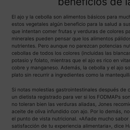
beneficios de l
El ajo y la cebolla son alimentos básicos para mu
estos vegetales algún beneficio para la salud a su
que intentan comer frutas y verduras de colores 
minerales pueden pensar que los alimentos pálidos
nutrientes. Pero aunque no parezcan potencias nutr
cebollas de todos los colores (incluidas las blanc
potasio y folato, mientras que el ajo es rico en vita
cobre y manganeso. Además, la cebolla y el ajo so
plato sin recurrir a ingredientes como la mantequilla
Si notas molestias gastrointestinales después de c
un dietista registrado para ver si los FODMAPs so
no toleran bien las verduras aliadas, Jones reco
aceite de oliva infundido con ajo. Por lo demás, 
el punto de vista nutricional. «Añade mucho sabor 
satisfacción de tu experiencia alimentaria», dice H