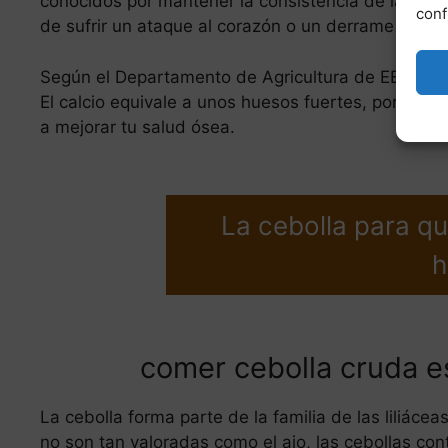
conocidos por mantener la consistencia de la sangr
conf
de sufrir un ataque al corazón o un derrame cereb
Según el Departamento de Agricultura de EE.UU. (
El calcio equivale a unos huesos fuertes, por lo q
a mejorar tu salud ósea.
La cebolla para q
comer cebolla cruda es
La cebolla forma parte de la familia de las liliácea
no son tan valoradas como el ajo, las cebollas c