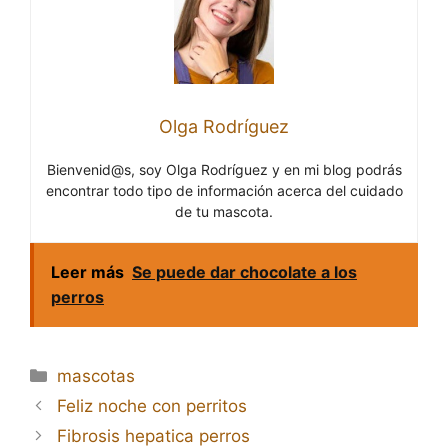
Olga Rodríguez
Bienvenid@s, soy Olga Rodríguez y en mi blog podrás
encontrar todo tipo de información acerca del cuidado
de tu mascota.
Leer más
Se puede dar chocolate a los
perros
Categorías
mascotas
Navegación
Feliz noche con perritos
de
Fibrosis hepatica perros