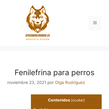
Saltar
al
contenido
Menú
Fenilefrina para perros
noviembre 23, 2021
por
Olga Rodríguez
Contenidos
[
ocultar
]