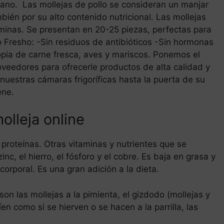
sano. Las mollejas de pollo se consideran un manjar
bién por su alto contenido nutricional. Las mollejas
minas. Se presentan en 20-25 piezas, perfectas para
o Fresho: -Sin residuos de antibióticos -Sin hormonas
pia de carne fresca, aves y mariscos. Ponemos el
veedores para ofrecerle productos de alta calidad y
uestras cámaras frigoríficas hasta la puerta de su
ene.
lleja online
 proteínas. Otras vitaminas y nutrientes que se
nc, el hierro, el fósforo y el cobre. Es baja en grasa y
rporal. Es una gran adición a la dieta.
on las mollejas a la pimienta, el gizdodo (mollejas y
íen como si se hierven o se hacen a la parrilla, las