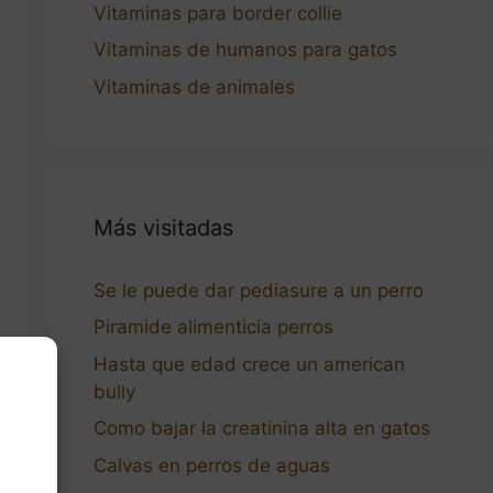
Vitaminas para border collie
Vitaminas de humanos para gatos
Vitaminas de animales
Más visitadas
Se le puede dar pediasure a un perro
Piramide alimenticia perros
Hasta que edad crece un american
bully
Como bajar la creatinina alta en gatos
Calvas en perros de aguas