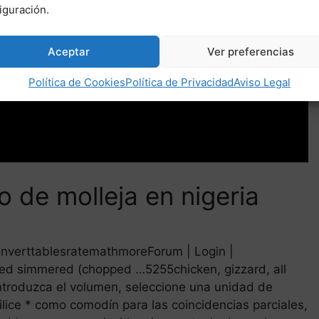
iguración.
Aceptar
Ver preferencias
Política de Cookies
Política de Privacidad
Aviso Legal
o de molleja en nigeria
verttablesratemathmoreForum | Login |
oked simmered (chopped …5255chicken, gizzard, all
ntroduzca el volumen, seleccione una unidad de
lice * como comodín para las coincidencias parciales,