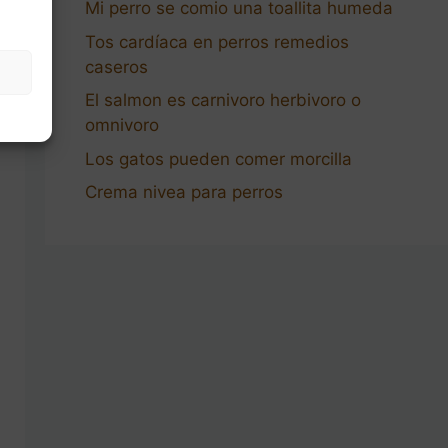
Mi perro se comio una toallita humeda
Tos cardíaca en perros remedios
caseros
El salmon es carnivoro herbivoro o
omnivoro
Los gatos pueden comer morcilla
Crema nivea para perros