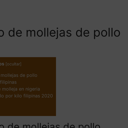
o de mollejas de pollo
os
[
ocultar
]
 mollejas de pollo
filipinas
 molleja en nigeria
o por kilo filipinas 2020
o de mollejas de pollo