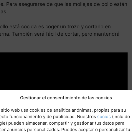
s. Para asegurarse de que las mollejas de pollo están
las.
llo está cocida es coger un trozo y cortarlo en
ierna. También será fácil de cortar, pero mantendrá
Gestionar el consentimiento de las cookies
 sitio web usa cookies de analítica anónimas, propias para su
ecto funcionamiento y de publicidad. Nuestros
socios
(incluido
le) pueden almacenar, compartir y gestionar tus datos para
cer anuncios personalizados. Puedes aceptar o personalizar tu