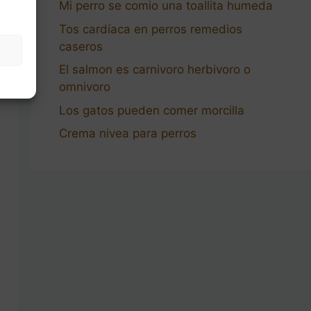
Mi perro se comio una toallita humeda
Tos cardíaca en perros remedios
caseros
El salmon es carnivoro herbivoro o
omnivoro
Los gatos pueden comer morcilla
Crema nivea para perros