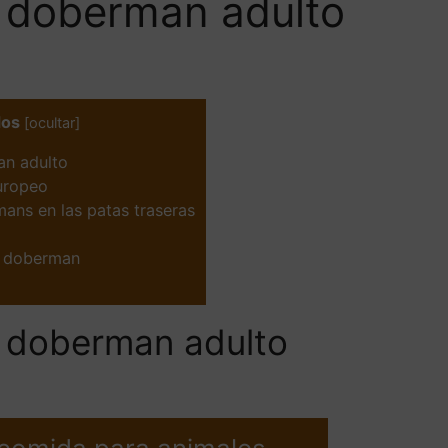
 doberman adulto
dos
[
ocultar
]
an adulto
uropeo
ans en las patas traseras
l doberman
 doberman adulto