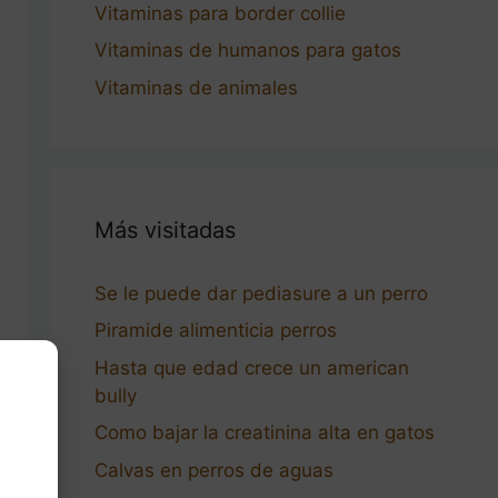
Vitaminas para border collie
Vitaminas de humanos para gatos
Vitaminas de animales
Más visitadas
Se le puede dar pediasure a un perro
Piramide alimenticia perros
Hasta que edad crece un american
bully
Como bajar la creatinina alta en gatos
Calvas en perros de aguas