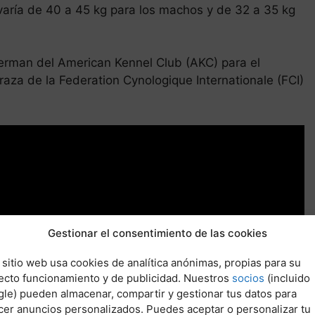
aría de 40 a 45 kg para los machos y de 32 a 35 kg
berman del American Kennel Club (AKC) para el
aza de la Federation Cynologique Internationale (FCI)
Gestionar el consentimiento de las cookies
 sitio web usa cookies de analítica anónimas, propias para su
ecto funcionamiento y de publicidad. Nuestros
socios
(incluido
le) pueden almacenar, compartir y gestionar tus datos para
cer anuncios personalizados. Puedes aceptar o personalizar tu