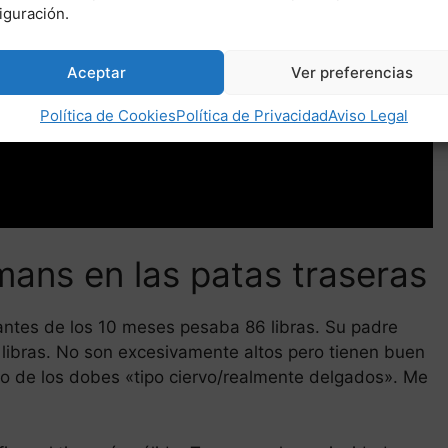
iguración.
Aceptar
Ver preferencias
Política de Cookies
Política de Privacidad
Aviso Legal
ans en las patas traseras
ntes de los 10 meses pesaba 86 libras. Su padre
 libras. No son excesivamente altos pero tienen buen
o de los dobes «tipo ciervo/realmente delgados». Me