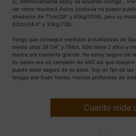
Sí, definitivamente estoy de acuerdo contigo… Pre
ver cómo resultará Ashra (¡todavía no puedo publi
alrededor de 71cm/28″ y 45kg/100lb, pero su madre
62cm/24.4″ y 33kg/73lb.
Tengo que conseguir medidas actualizadas de Spo
medía unos 28 1/4″ y 79lbs. Sólo tiene 2 años y m
madre era bastante grande. No estoy seguro de la 
Su padre era un campeón de AKC así que imagino q
puedo estar seguro de su peso. Soy un fan de las
tengas ese buen hueso, marcas profundas de óxido,
Cuanto mide 