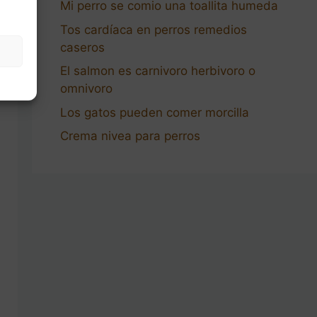
Mi perro se comio una toallita humeda
Tos cardíaca en perros remedios
caseros
El salmon es carnivoro herbivoro o
omnivoro
Los gatos pueden comer morcilla
Crema nivea para perros