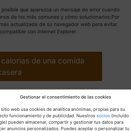
Es posible que aparezca un mensaje de error cuando
gunos de los más comunes y cómo solucionarlos:Por
n más actualizada de su navegador web para evitar
 compatible con Internet Explorer.
 calorias de una comida
casera
Gestionar el consentimiento de las cookies
s de la comida india casera
 sitio web usa cookies de analítica anónimas, propias para su
ecto funcionamiento y de publicidad. Nuestros
socios
(incluido
mida casera puede ayudarle a cumplir sus requisitos
le) pueden almacenar, compartir y gestionar tus datos para
s elementos, como de varios platos con múltiples
cer anuncios personalizados. Puedes aceptar o personalizar tu