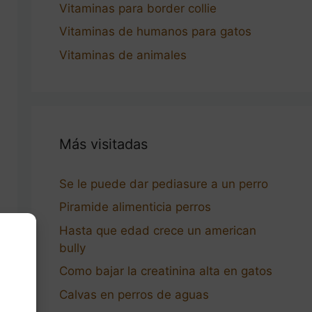
Vitaminas para border collie
Vitaminas de humanos para gatos
Vitaminas de animales
Más visitadas
Se le puede dar pediasure a un perro
Piramide alimenticia perros
Hasta que edad crece un american
bully
Como bajar la creatinina alta en gatos
Calvas en perros de aguas