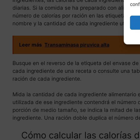
ingredientes, las calorías de cada ingrediente con
conf
diarias. Si la comida se ha preparado con aliment
número de calorías por ración en las etiquetas de l
nombre y la cantidad de cada ingrediente utilizado
Leer más
Transaminasa piruvica alta
Busque en el reverso de la etiqueta del envase de 
cada ingrediente de una receta o consulte una tab
ración de cada ingrediente.
Mida la cantidad de cada ingrediente alimentario 
utilizada de ese ingrediente contendrá el número d
porción de medio tamaño, se indica la mitad de la
ingrediente. Una ración doble duplica el número de 
Cómo calcular las calorías d