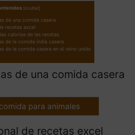
ontenidos
[
ocultar
]
ias de una comida casera
de recetas excel
las calorías de las recetas
as de la comida india casera
as de la comida casera en el reino unido
rias de una comida casera
 comida para animales
onal de recetas excel