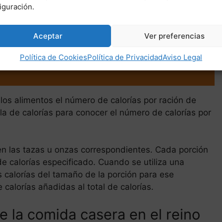
sumido cuentan para el recuento total de calorías
iguración.
os preenvasados, puede encontrar un informe del
os alimentos. De lo contrario, debe conocer el
Aceptar
Ver preferencias
 y consultar una tabla de calorías.
Política de Cookies
Política de Privacidad
Aviso Legal
los alimentos el número de calorías por ración de
la de calorías para conocer el número de calorías por
en las tazas u onzas correspondientes. Cada porción
e calorías especificado. Cuando se utiliza una
s calorías del tamaño de la porción para ese
calorías añadidas al total de calorías.
e la comida casera en el reino