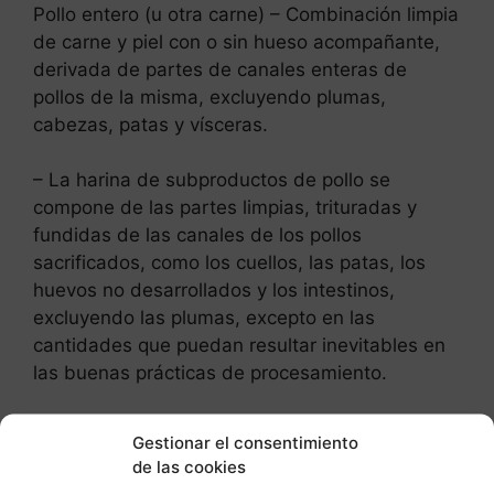
Pollo entero (u otra carne) – Combinación limpia
de carne y piel con o sin hueso acompañante,
derivada de partes de canales enteras de
pollos de la misma, excluyendo plumas,
cabezas, patas y vísceras.
– La harina de subproductos de pollo se
compone de las partes limpias, trituradas y
fundidas de las canales de los pollos
sacrificados, como los cuellos, las patas, los
huevos no desarrollados y los intestinos,
excluyendo las plumas, excepto en las
cantidades que puedan resultar inevitables en
las buenas prácticas de procesamiento.
Post Relacionados:
Gestionar el consentimiento
de las cookies