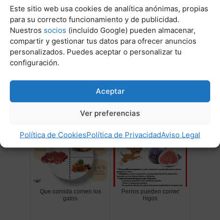
Este sitio web usa cookies de analítica anónimas, propias
para su correcto funcionamiento y de publicidad.
Nuestros
socios
(incluido Google) pueden almacenar,
compartir y gestionar tus datos para ofrecer anuncios
personalizados. Puedes aceptar o personalizar tu
configuración.
Cristales de estruvita en
Cuando es bueno
perros pdf
esterilizar a una perrita
Aceptar
Ver preferencias
Política de Cookies
Política de Privacidad
Aviso Legal
Que comida comen los
Perros pueden comer
gatos
higos