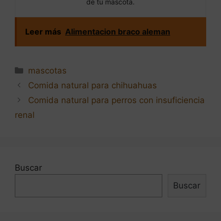
de tu mascota.
Leer más
Alimentacion braco aleman
Categorías
mascotas
Navegación
Comida natural para chihuahuas
de
Comida natural para perros con insuficiencia
entradas
renal
Buscar
Buscar