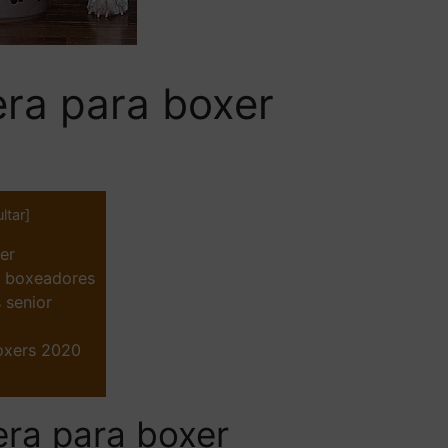
ra para boxer
ltar
]
er
a boxeadores
 senior
oxers 2020
ra para boxer