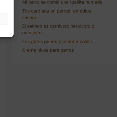
Mi perro se comio una toallita humeda
Tos cardíaca en perros remedios
caseros
El salmon es carnivoro herbivoro o
omnivoro
Los gatos pueden comer morcilla
Crema nivea para perros