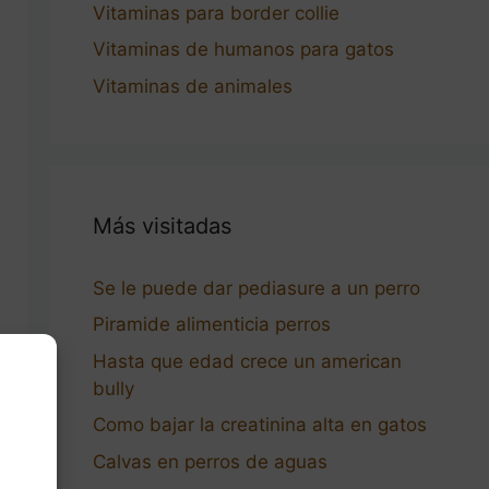
Vitaminas para border collie
Vitaminas de humanos para gatos
Vitaminas de animales
Más visitadas
Se le puede dar pediasure a un perro
Piramide alimenticia perros
Hasta que edad crece un american
bully
Como bajar la creatinina alta en gatos
Calvas en perros de aguas