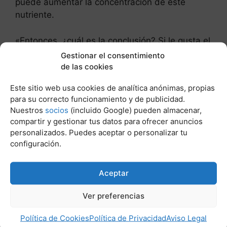
puede aumentar la concentración de este
nutriente.
«Entonces, ¿cuál es la conclusión? Si le gusta el
sabor de la cebolla cruda, pruebe a añadirla en
Gestionar el consentimiento
rodajas a las ensaladas, hamburguesas o
de las cookies
sándwiches. Si no puede soportar el sabor
Este sitio web usa cookies de analítica anónimas, propias
picante de las cebollas crudas, las cebollas
para su correcto funcionamiento y de publicidad.
ligeramente cocinadas siguen aportando un
Nuestros
socios
(incluido Google) pueden almacenar,
sinfín de beneficios para la salud.»
compartir y gestionar tus datos para ofrecer anuncios
personalizados. Puedes aceptar o personalizar tu
Post Relacionados:
configuración.
Aceptar
Ver preferencias
Política de Cookies
Política de Privacidad
Aviso Legal