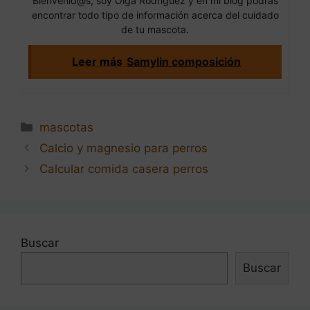
Bienvenid@s, soy Olga Rodríguez y en mi blog podrás
encontrar todo tipo de información acerca del cuidado
de tu mascota.
Leer más
Samylin composición
Categorías
mascotas
Navegación
Calcio y magnesio para perros
de
Calcular comida casera perros
entradas
Buscar
Buscar