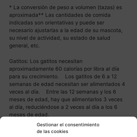
* La conversión de peso a volumen (tazas) es
aproximada** Las cantidades de comida
indicadas son orientativas y puede ser
necesario ajustarlas a la edad de su mascota,
su nivel de actividad, su estado de salud
general, etc.
Gatitos: Los gatitos necesitan
aproximadamente 60 calorías por libra al día
para su crecimiento. Los gatitos de 6 a 12
semanas de edad necesitan ser alimentados 4
veces al día. Entre las 12 semanas y los 6
meses de edad, hay que alimentarlos 3 veces
al día, reduciéndose a 2 veces al día a los 6
meses de edad.
Gestionar el consentimiento
Explicación del cálculo: Para este ejemplo,
de las cookies