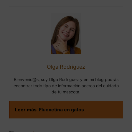
Olga Rodríguez
Bienvenid@s, soy Olga Rodríguez y en mi blog podrás
encontrar todo tipo de información acerca del cuidado
de tu mascota.
Leer más
Fluoxetina en gatos
Categorías