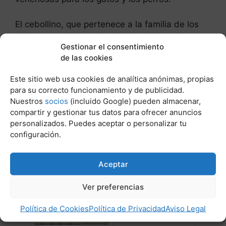
El cebollino, que pertenece a la familia de los
alliums, que incluye la cebolla, el ajo y el puerro,
Gestionar el consentimiento
puede ser venenoso tanto para los perros como
de las cookies
para los gatos. Pequeñas cantidades, sobre
todo para los perros, pueden ser seguras. Sin
Este sitio web usa cookies de analítica anónimas, propias
embargo, grandes cantidades pueden ser
para su correcto funcionamiento y de publicidad.
extremadamente tóxicas.
Nuestros
socios
(incluido Google) pueden almacenar,
compartir y gestionar tus datos para ofrecer anuncios
personalizados. Puedes aceptar o personalizar tu
Post Relacionados:
configuración.
Aceptar
Ver preferencias
Política de Cookies
Política de Privacidad
Aviso Legal