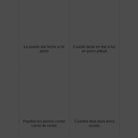
Le puedo dar leche a mi
Cuanto tarda en dar a luz
perro
un perro pitbull
Pueden los perros comer
Cuantos dias dura arroz
carne de cerdo
cocido