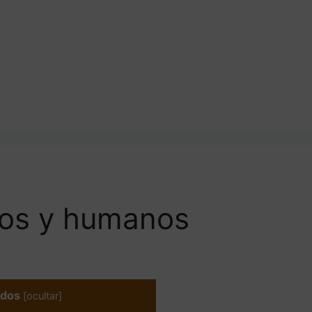
nos y humanos
idos
[
ocultar
]