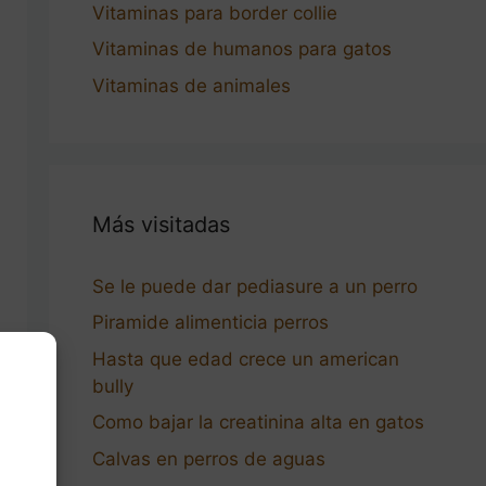
Vitaminas para border collie
Vitaminas de humanos para gatos
Vitaminas de animales
Más visitadas
Se le puede dar pediasure a un perro
Piramide alimenticia perros
Hasta que edad crece un american
bully
Como bajar la creatinina alta en gatos
Calvas en perros de aguas