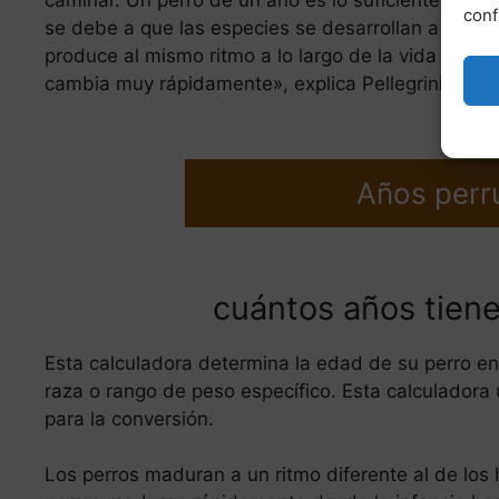
conf
se debe a que las especies se desarrollan a ritmos
produce al mismo ritmo a lo largo de la vida de un
cambia muy rápidamente», explica Pellegrini. «Con 
Años perr
cuántos años tiene
Esta calculadora determina la edad de su perro e
raza o rango de peso específico. Esta calculadora u
para la conversión.
Los perros maduran a un ritmo diferente al de los