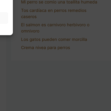
Mi perro se comio una toallita humeda
Tos cardíaca en perros remedios
caseros
El salmon es carnivoro herbivoro o
omnivoro
Los gatos pueden comer morcilla
Crema nivea para perros