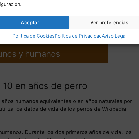
iguración.
 muy diferentes. El envejecimiento ni siquiera se
 individuo. «Cuando eres un recién nacido, tu cuerpo
Aceptar
Ver preferencias
el tiempo se ralentiza».
Política de Cookies
Política de Privacidad
Aviso Legal
unos y humanos
 10 en años de perro
n años humanos equivalentes o en años naturales por
tiliza los datos de vida de los perros de Wikipedia
 humanos. Durante los dos primeros años de vida, los